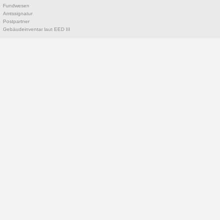
Fundwesen
Amtssignatur
Postpartner
Gebäudeinventar laut EED III