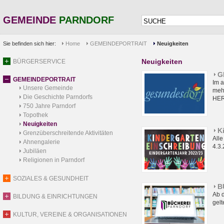
GEMEINDE
PARNDORF
Sie befinden sich hier:
Home
GEMEINDEPORTRAIT
Neuigkeiten
Neuigkeiten
BÜRGERSERVICE
G
GEMEINDEPORTRAIT
Im 
Unsere Gemeinde
meh
Die Geschichte Parndorfs
HER
750 Jahre Parndorf
Topothek
Neuigkeiten
K
Grenzüberschreitende Aktivitäten
Alle
Ahnengalerie
4.3
Jubiläen
Religionen in Parndorf
SOZIALES & GESUNDHEIT
B
Ab 
BILDUNG & EINRICHTUNGEN
gel
KULTUR, VEREINE & ORGANISATIONEN