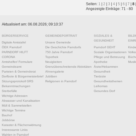
Seiten:
1
|
2
|
3
|
4
|
5
|
6
|
7
|
8
Angezeigte Einträge: 71 - 80
Aktualisiert am: 06.08.2026; 09:10:37
BÜRGERSERVICE
GEMEINDEPORTRAIT
SOZIALES &
BILD
GESUNDHEIT
EINR
Digitale Amtstafel
Unsere Gemeinde
ÖEK Parndorf
Die Geschichte Parndorfs
Parndorf GEHT
Kinde
PARNDORF HILFT
750 Jahre Parndorf
Soziale Organisationen
Volks
CORONA
Topothek
Pflege und Betreuung
Büche
Amtshelfer/ Formulare
Neuigkeiten
Apotheke
Musik
Gemeindeamt
Grenzüberschreitende Aktivitäten
Ärzte/Hebammen
Parteien & Gemeinderat
Ahnengalerie
Gesundheit
Dorfbote & Bürgermeisterbrief
Jubiläen
Tierärzte
Sitzungsprotokoll GRS
Religionen in Parndorf
Gesundheitsthemen
Bekanntmachungen
Leihomas
Sterbefälle
Gesundes Dorf
Wichtige Adressen
Abwasser und Kanalisation
Müll & Sammelstellen
Wichtige Termine
Bauhof
Jobbörse
Kataster & Flächenwidmung
Interessante Links
Wahlen in Parndorf