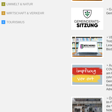
UMWELT & NATUR
G
WIRTSCHAFT & VERKEHR
Gem
TOURISMUS
V
Tro
Lese
Büc
A
COV
am F
(oh
Gei
Kos
Adre
Ö
Im 
die 
Nöti