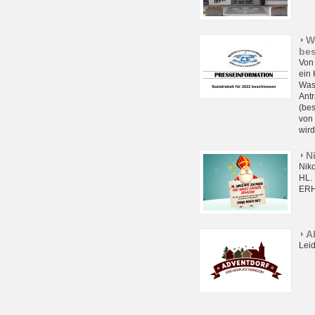
W
be
Von 
ein 
Wass
Antr
(bes
von
wird
N
Niko
HL.
ERH
A
Lei