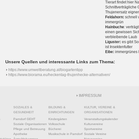
Tierart findet hier 
Schnittverträgliche 
Thujenersatz eigne
Feldahorn:
schnell 
immergrün
Hainbuche
: verträg
einen gewissen Sic
verbleibende Laub
Liguster:
es gibt So
ist Insektenfutter
Eibe:
immergrünes Na
Unsere Quellen und interessante Links zum Thema:
https://www.umweltberatung.at/biogartentipp
https://www.biorama.eu/heckentag-thujenhecke-alternativen/
IMPRESSUM
SOZIALES &
BILDUNG &
KULTUR, VEREINE &
GESUNDHEIT
EINRICHTUNGEN
ORGANISATIONEN
s
Parndorf GEHT
Kindergärten
Veranstaltungskalender
Soziale Organisationen
Volksschule
Kulturvereine
Pflege und Betreuung
Bücherei
Sportvereine
Apotheke
Musikschule in Parndorf
Soziale Vereine
ivitäten
Ärzte/Hebammen
Naturvereine