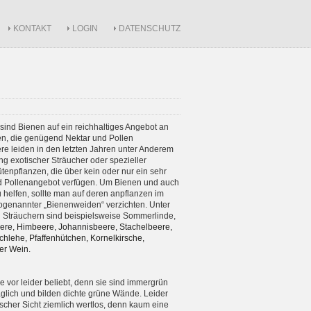
KONTAKT
LOGIN
DATENSCHUTZ
sind Bienen auf ein reichhaltiges Angebot an
n, die genügend Nektar und Pollen
ere leiden in den letzten Jahren unter Anderem
g exotischer Sträucher oder spezieller
tenpflanzen, die über kein oder nur ein sehr
d Pollenangebot verfügen. Um Bienen und auch
 helfen, sollte man auf deren anpflanzen im
ogenannter „Bienenweiden“ verzichten. Unter
Sträuchern sind beispielsweise Sommerlinde,
re, Himbeere, Johannisbeere, Stachelbeere,
hlehe, Pfaffenhütchen, Kornelkirsche,
er Wein.
e vor leider beliebt, denn sie sind immergrün
räglich und bilden dichte grüne Wände. Leider
ischer Sicht ziemlich wertlos, denn kaum eine