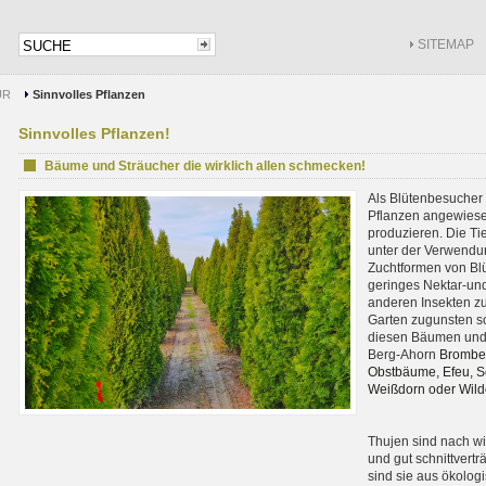
SITEMAP
UR
Sinnvolles Pflanzen
Sinnvolles Pflanzen!
Bäume und Sträucher die wirklich allen schmecken!
Als Blütenbesucher 
Pflanzen angewiese
produzieren. Die Ti
unter der Verwendun
Zuchtformen von Blü
geringes Nektar-un
anderen Insekten zu
Garten zugunsten s
diesen Bäumen und 
Berg-Ahorn
Brombee
Obstbäume, Efeu, Sc
Weißdorn oder Wild
Thujen sind nach wi
und gut schnittvert
sind sie aus ökolog