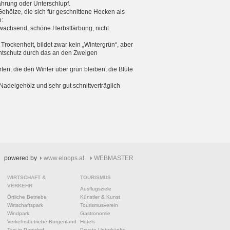
Nahrung oder Unterschlupf.
Gehölze, die sich für geschnittene Hecken als
n:
wachsend, schöne Herbstfärbung, nicht
t Trockenheit, bildet zwar kein „Wintergrün“, aber
htschutz durch das an den Zweigen
rten, die den Winter über grün bleiben; die Blüte
delgehölz und sehr gut schnittverträglich
powered by
www.eloops.at
WEBMASTER
WIRTSCHAFT &
TOURISMUS
VERKEHR
Ausflugsziele
Örtliche Betriebe
Künstler & Kunst
Wirtschaftspark
Tourismusverein
Windpark
Gastronomie
Verkehrsbetriebe Burgenland
Hotels
Taxi in Parndorf
Private Unterkünfte