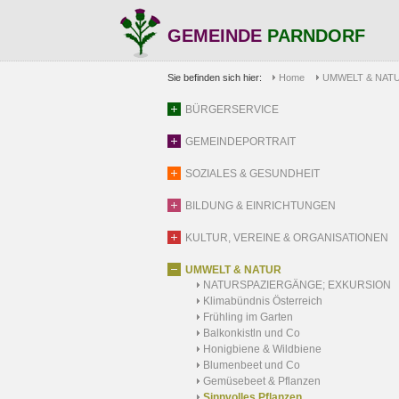
GEMEINDE
PARNDORF
Sie befinden sich hier:
Home
UMWELT & NAT
BÜRGERSERVICE
GEMEINDEPORTRAIT
SOZIALES & GESUNDHEIT
BILDUNG & EINRICHTUNGEN
KULTUR, VEREINE & ORGANISATIONEN
UMWELT & NATUR
NATURSPAZIERGÄNGE; EXKURSION
Klimabündnis Österreich
Frühling im Garten
Balkonkistln und Co
Honigbiene & Wildbiene
Blumenbeet und Co
Gemüsebeet & Pflanzen
Sinnvolles Pflanzen