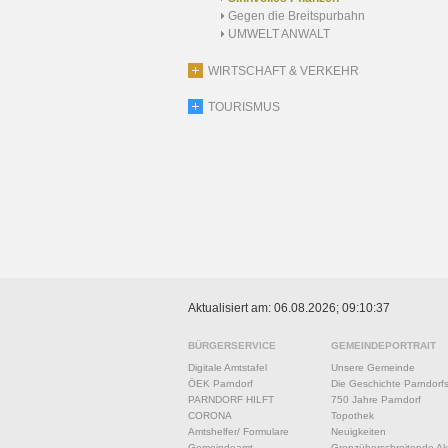
Gegen die Breitspurbahn
UMWELT ANWALT
WIRTSCHAFT & VERKEHR
TOURISMUS
Aktualisiert am: 06.08.2026; 09:10:37
BÜRGERSERVICE
GEMEINDEPORTRAIT
Digitale Amtstafel
Unsere Gemeinde
ÖEK Parndorf
Die Geschichte Parndorf
PARNDORF HILFT
750 Jahre Parndorf
CORONA
Topothek
Amtshelfer/ Formulare
Neuigkeiten
Gemeindeamt
Grenzüberschreitende Akt