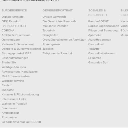
BÜRGERSERVICE
GEMEINDEPORTRAIT
SOZIALES &
BILD
GESUNDHEIT
EINR
Digitale Amtstafel
Unsere Gemeinde
ÖEK Parndorf
Die Geschichte Parndorfs
Parndorf GEHT
Kinde
PARNDORF HILFT
750 Jahre Parndorf
Soziale Organisationen
Volks
CORONA
Topothek
Pflege und Betreuung
Büche
Amtshelfer/ Formulare
Neuigkeiten
Apotheke
Musik
Gemeindeamt
Grenzüberschreitende Aktivitäten
Ärzte/Hebammen
Parteien & Gemeinderat
Ahnengalerie
Gesundheit
Dorfbote & Bürgermeisterbrief
Jubiläen
Tierärzte
Sitzungsprotokoll GRS
Religionen in Parndorf
Gesundheitsthemen
Bekanntmachungen
Leihomas
Sterbefälle
Gesundes Dorf
Wichtige Adressen
Abwasser und Kanalisation
Müll & Sammelstellen
Wichtige Termine
Bauhof
Jobbörse
Kataster & Flächenwidmung
Interessante Links
Wahlen in Parndorf
Fundwesen
Amtssignatur
Postpartner
Gebäudeinventar laut EED III