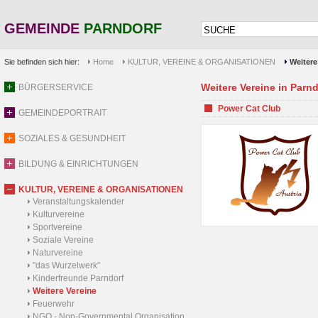
GEMEINDE
PARNDORF
Sie befinden sich hier:
Home
KULTUR, VEREINE & ORGANISATIONEN
Weitere
Weitere Vereine in Parnd
BÜRGERSERVICE
Power Cat Club
GEMEINDEPORTRAIT
SOZIALES & GESUNDHEIT
BILDUNG & EINRICHTUNGEN
KULTUR, VEREINE & ORGANISATIONEN
Veranstaltungskalender
Kulturvereine
Sportvereine
Soziale Vereine
Naturvereine
"das Wurzelwerk"
Kinderfreunde Parndorf
Weitere Vereine
Feuerwehr
NGO - Non-Governmental Organisation