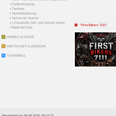
Dorferneuerung
Tierheim
Vereinsförderung
Service für Vereine
1.Parndorfer Grill- und Genuss Verein
"First Bikers 7111"
Markt der Erde
UMWELT & NATUR
WIRTSCHAFT & VERKEHR
TOURISMUS
Aktualisiert am: 06.08.2026; 09:10:37