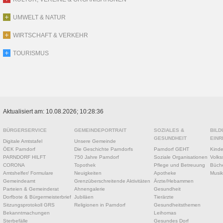
UMWELT & NATUR
WIRTSCHAFT & VERKEHR
TOURISMUS
Aktualisiert am: 10.08.2026; 10:28:36
BÜRGERSERVICE
GEMEINDEPORTRAIT
SOZIALES &
BILD
GESUNDHEIT
EINR
Digitale Amtstafel
Unsere Gemeinde
ÖEK Parndorf
Die Geschichte Parndorfs
Parndorf GEHT
Kinde
PARNDORF HILFT
750 Jahre Parndorf
Soziale Organisationen
Volks
CORONA
Topothek
Pflege und Betreuung
Büche
Amtshelfer/ Formulare
Neuigkeiten
Apotheke
Musik
Gemeindeamt
Grenzüberschreitende Aktivitäten
Ärzte/Hebammen
Parteien & Gemeinderat
Ahnengalerie
Gesundheit
Dorfbote & Bürgermeisterbrief
Jubiläen
Tierärzte
Sitzungsprotokoll GRS
Religionen in Parndorf
Gesundheitsthemen
Bekanntmachungen
Leihomas
Sterbefälle
Gesundes Dorf