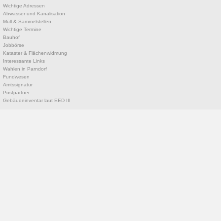
Wichtige Adressen
Abwasser und Kanalisation
Müll & Sammelstellen
Wichtige Termine
Bauhof
Jobbörse
Kataster & Flächenwidmung
Interessante Links
Wahlen in Parndorf
Fundwesen
Amtssignatur
Postpartner
Gebäudeinventar laut EED III