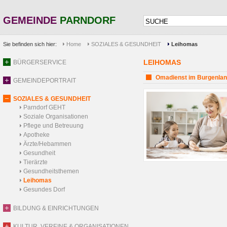
GEMEINDE
PARNDORF
Sie befinden sich hier:
Home
SOZIALES & GESUNDHEIT
Leihomas
LEIHOMAS
BÜRGERSERVICE
Omadienst im Burgenla
GEMEINDEPORTRAIT
SOZIALES & GESUNDHEIT
Parndorf GEHT
Soziale Organisationen
Pflege und Betreuung
Apotheke
Ärzte/Hebammen
Gesundheit
Tierärzte
Gesundheitsthemen
Leihomas
Gesundes Dorf
BILDUNG & EINRICHTUNGEN
KULTUR, VEREINE & ORGANISATIONEN