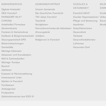
BÜRGERSERVICE
GEMEINDEPORTRAIT
SOZIALES &
BILD
GESUNDHEIT
EINR
Digitale Amtstafel
Unsere Gemeinde
ÖEK Parndorf
Die Geschichte Parndorfs
Parndorf GEHT
Kinde
PARNDORF HILFT
750 Jahre Parndorf
Soziale Organisationen
Volks
CORONA
Topothek
Pflege und Betreuung
Büche
Amtshelfer/ Formulare
Neuigkeiten
Apotheke
Musik
Gemeindeamt
Grenzüberschreitende Aktivitäten
Ärzte/Hebammen
Parteien & Gemeinderat
Ahnengalerie
Gesundheit
Dorfbote & Bürgermeisterbrief
Jubiläen
Tierärzte
Sitzungsprotokoll GRS
Religionen in Parndorf
Gesundheitsthemen
Bekanntmachungen
Leihomas
Sterbefälle
Gesundes Dorf
Wichtige Adressen
Abwasser und Kanalisation
Müll & Sammelstellen
Wichtige Termine
Bauhof
Jobbörse
Kataster & Flächenwidmung
Interessante Links
Wahlen in Parndorf
Fundwesen
Amtssignatur
Postpartner
Gebäudeinventar laut EED III