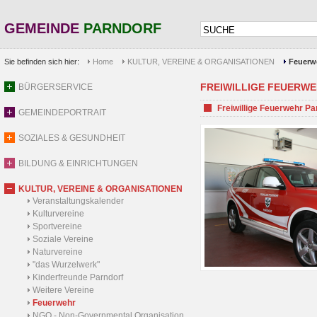
GEMEINDE
PARNDORF
Sie befinden sich hier:
Home
KULTUR, VEREINE & ORGANISATIONEN
Feuerw
FREIWILLIGE FEUERW
BÜRGERSERVICE
Freiwillige Feuerwehr Pa
GEMEINDEPORTRAIT
SOZIALES & GESUNDHEIT
BILDUNG & EINRICHTUNGEN
KULTUR, VEREINE & ORGANISATIONEN
Veranstaltungskalender
Kulturvereine
Sportvereine
Soziale Vereine
Naturvereine
"das Wurzelwerk"
Kinderfreunde Parndorf
Weitere Vereine
Feuerwehr
NGO - Non-Governmental Organisation