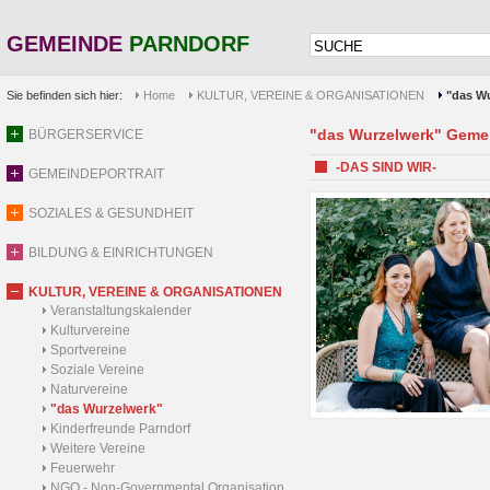
GEMEINDE
PARNDORF
Sie befinden sich hier:
Home
KULTUR, VEREINE & ORGANISATIONEN
"das W
"das Wurzelwerk" Gem
BÜRGERSERVICE
-DAS SIND WIR-
GEMEINDEPORTRAIT
SOZIALES & GESUNDHEIT
BILDUNG & EINRICHTUNGEN
KULTUR, VEREINE & ORGANISATIONEN
Veranstaltungskalender
Kulturvereine
Sportvereine
Soziale Vereine
Naturvereine
"das Wurzelwerk"
Kinderfreunde Parndorf
Weitere Vereine
Feuerwehr
NGO - Non-Governmental Organisation