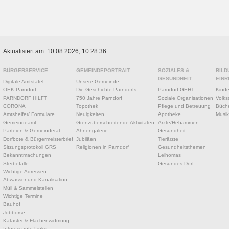
Aktualisiert am: 10.08.2026; 10:28:36
BÜRGERSERVICE
GEMEINDEPORTRAIT
SOZIALES &
BILD
GESUNDHEIT
EINR
Digitale Amtstafel
Unsere Gemeinde
ÖEK Parndorf
Die Geschichte Parndorfs
Parndorf GEHT
Kinde
PARNDORF HILFT
750 Jahre Parndorf
Soziale Organisationen
Volks
CORONA
Topothek
Pflege und Betreuung
Büche
Amtshelfer/ Formulare
Neuigkeiten
Apotheke
Musik
Gemeindeamt
Grenzüberschreitende Aktivitäten
Ärzte/Hebammen
Parteien & Gemeinderat
Ahnengalerie
Gesundheit
Dorfbote & Bürgermeisterbrief
Jubiläen
Tierärzte
Sitzungsprotokoll GRS
Religionen in Parndorf
Gesundheitsthemen
Bekanntmachungen
Leihomas
Sterbefälle
Gesundes Dorf
Wichtige Adressen
Abwasser und Kanalisation
Müll & Sammelstellen
Wichtige Termine
Bauhof
Jobbörse
Kataster & Flächenwidmung
Interessante Links