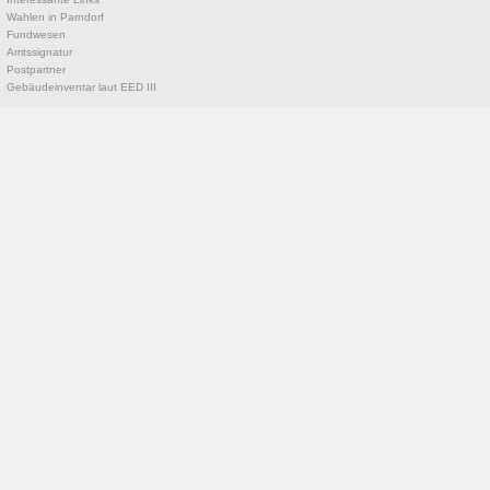
Wahlen in Parndorf
Fundwesen
Amtssignatur
Postpartner
Gebäudeinventar laut EED III