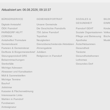
Aktualisiert am: 06.08.2026; 09:10:37
BÜRGERSERVICE
GEMEINDEPORTRAIT
SOZIALES &
BILD
GESUNDHEIT
EINR
Digitale Amtstafel
Unsere Gemeinde
ÖEK Parndorf
Die Geschichte Parndorfs
Parndorf GEHT
Kinde
PARNDORF HILFT
750 Jahre Parndorf
Soziale Organisationen
Volks
CORONA
Topothek
Pflege und Betreuung
Büche
Amtshelfer/ Formulare
Neuigkeiten
Apotheke
Musik
Gemeindeamt
Grenzüberschreitende Aktivitäten
Ärzte/Hebammen
Parteien & Gemeinderat
Ahnengalerie
Gesundheit
Dorfbote & Bürgermeisterbrief
Jubiläen
Tierärzte
Sitzungsprotokoll GRS
Religionen in Parndorf
Gesundheitsthemen
Bekanntmachungen
Leihomas
Sterbefälle
Gesundes Dorf
Wichtige Adressen
Abwasser und Kanalisation
Müll & Sammelstellen
Wichtige Termine
Bauhof
Jobbörse
Kataster & Flächenwidmung
Interessante Links
Wahlen in Parndorf
Fundwesen
Amtssignatur