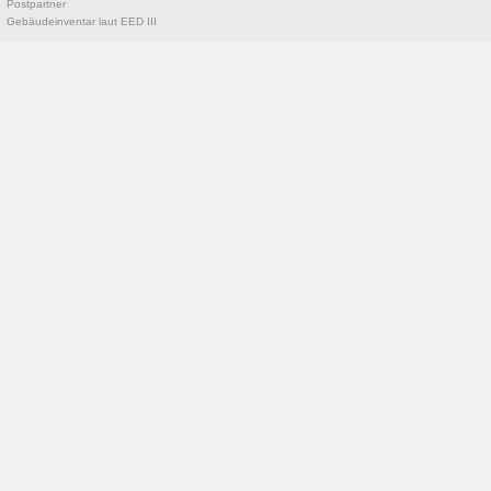
Postpartner
Gebäudeinventar laut EED III