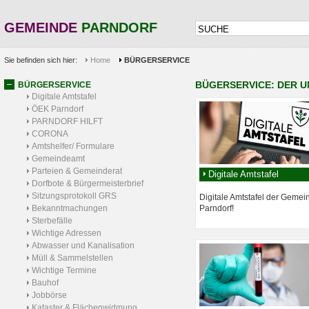
GEMEINDE
PARNDORF
Sie befinden sich hier:
Home
BÜRGERSERVICE
BÜGERSERVICE: DER U
BÜRGERSERVICE
Digitale Amtstafel
ÖEK Parndorf
PARNDORF HILFT
CORONA
Amtshelfer/ Formulare
Gemeindeamt
Parteien & Gemeinderat
Digitale Amtstafel
Dorfbote & Bürgermeisterbrief
Sitzungsprotokoll GRS
Digitale Amtstafel der Gemei
Bekanntmachungen
Parndorf!
Sterbefälle
Wichtige Adressen
Abwasser und Kanalisation
Müll & Sammelstellen
Wichtige Termine
Bauhof
Jobbörse
Kataster & Flächenwidmung