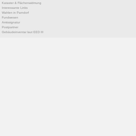
Kataster & Flächenwidmung
Interessante Links
Wahlen in Parndorf
Fundwesen
Amtssignatur
Postpartner
Gebäudeinventar laut EED III