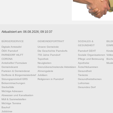
Aktualisiert am: 06.08.2026; 09:10:37
BÜRGERSERVICE
GEMEINDEPORTRAIT
SOZIALES &
BILD
GESUNDHEIT
EINR
Digitale Amtstafel
Unsere Gemeinde
ÖEK Parndorf
Die Geschichte Parndorfs
Parndorf GEHT
Kinde
PARNDORF HILFT
750 Jahre Parndorf
Soziale Organisationen
Volks
CORONA
Topothek
Pflege und Betreuung
Büche
Amtshelfer/ Formulare
Neuigkeiten
Apotheke
Musik
Gemeindeamt
Grenzüberschreitende Aktivitäten
Ärzte/Hebammen
Parteien & Gemeinderat
Ahnengalerie
Gesundheit
Dorfbote & Bürgermeisterbrief
Jubiläen
Tierärzte
Sitzungsprotokoll GRS
Religionen in Parndorf
Gesundheitsthemen
Bekanntmachungen
Leihomas
Sterbefälle
Gesundes Dorf
Wichtige Adressen
Abwasser und Kanalisation
Müll & Sammelstellen
Wichtige Termine
Bauhof
Jobbörse