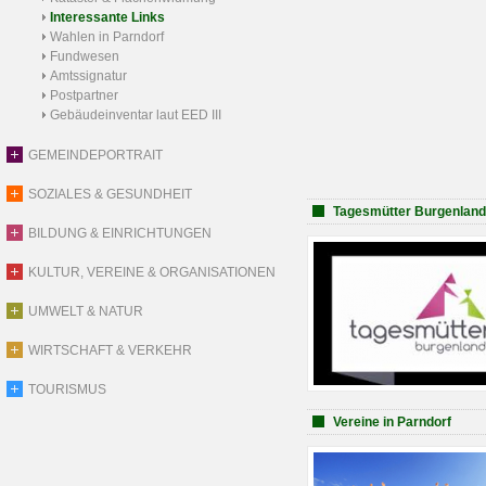
Interessante Links
Wahlen in Parndorf
Fundwesen
Amtssignatur
Postpartner
Gebäudeinventar laut EED III
GEMEINDEPORTRAIT
SOZIALES & GESUNDHEIT
Tagesmütter Burgenland
BILDUNG & EINRICHTUNGEN
KULTUR, VEREINE & ORGANISATIONEN
UMWELT & NATUR
WIRTSCHAFT & VERKEHR
TOURISMUS
Vereine in Parndorf