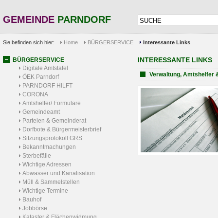
GEMEINDE
PARNDORF
Sie befinden sich hier:
Home
BÜRGERSERVICE
Interessante Links
INTERESSANTE LINKS
BÜRGERSERVICE
Digitale Amtstafel
Verwaltung, Amtshelfer 
ÖEK Parndorf
PARNDORF HILFT
CORONA
Amtshelfer/ Formulare
Gemeindeamt
Parteien & Gemeinderat
Dorfbote & Bürgermeisterbrief
Sitzungsprotokoll GRS
Bekanntmachungen
Sterbefälle
Wichtige Adressen
Abwasser und Kanalisation
Müll & Sammelstellen
Wichtige Termine
Bauhof
Jobbörse
Kataster & Flächenwidmung