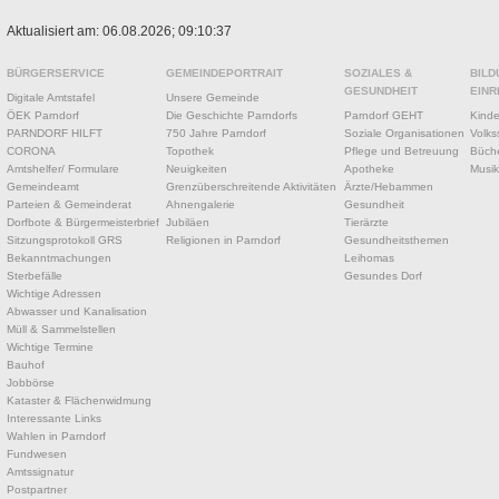
Aktualisiert am: 06.08.2026; 09:10:37
BÜRGERSERVICE
GEMEINDEPORTRAIT
SOZIALES &
BILD
GESUNDHEIT
EINR
Digitale Amtstafel
Unsere Gemeinde
ÖEK Parndorf
Die Geschichte Parndorfs
Parndorf GEHT
Kinde
PARNDORF HILFT
750 Jahre Parndorf
Soziale Organisationen
Volks
CORONA
Topothek
Pflege und Betreuung
Büche
Amtshelfer/ Formulare
Neuigkeiten
Apotheke
Musik
Gemeindeamt
Grenzüberschreitende Aktivitäten
Ärzte/Hebammen
Parteien & Gemeinderat
Ahnengalerie
Gesundheit
Dorfbote & Bürgermeisterbrief
Jubiläen
Tierärzte
Sitzungsprotokoll GRS
Religionen in Parndorf
Gesundheitsthemen
Bekanntmachungen
Leihomas
Sterbefälle
Gesundes Dorf
Wichtige Adressen
Abwasser und Kanalisation
Müll & Sammelstellen
Wichtige Termine
Bauhof
Jobbörse
Kataster & Flächenwidmung
Interessante Links
Wahlen in Parndorf
Fundwesen
Amtssignatur
Postpartner