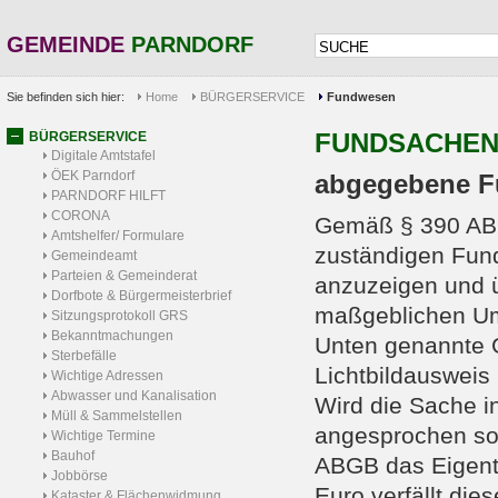
GEMEINDE
PARNDORF
Sie befinden sich hier:
Home
BÜRGERSERVICE
Fundwesen
FUNDSACHE
BÜRGERSERVICE
Digitale Amtstafel
ÖEK Parndorf
abgegebene F
PARNDORF HILFT
CORONA
Gemäß § 390 ABG
Amtshelfer/ Formulare
zuständigen Fun
Gemeindeamt
Parteien & Gemeinderat
anzuzeigen und ü
Dorfbote & Bürgermeisterbrief
maßgeblichen Um
Sitzungsprotokoll GRS
Bekanntmachungen
Unten genannte G
Sterbefälle
Lichtbildauswei
Wichtige Adressen
Abwasser und Kanalisation
Wird die Sache i
Müll & Sammelstellen
angesprochen so
Wichtige Termine
Bauhof
ABGB das Eigentu
Jobbörse
Euro verfällt di
Kataster & Flächenwidmung