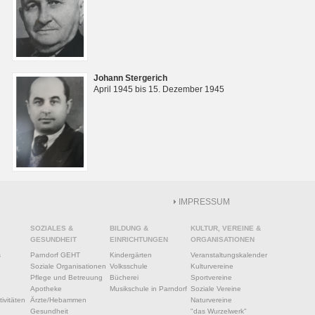
Johann Stergerich
April 1945 bis 15. Dezember 1945
IMPRESSUM
SOZIALES &
BILDUNG &
KULTUR, VEREINE &
GESUNDHEIT
EINRICHTUNGEN
ORGANISATIONEN
s
Parndorf GEHT
Kindergärten
Veranstaltungskalender
Soziale Organisationen
Volksschule
Kulturvereine
Pflege und Betreuung
Bücherei
Sportvereine
Apotheke
Musikschule in Parndorf
Soziale Vereine
ivitäten
Ärzte/Hebammen
Naturvereine
Gesundheit
"das Wurzelwerk"