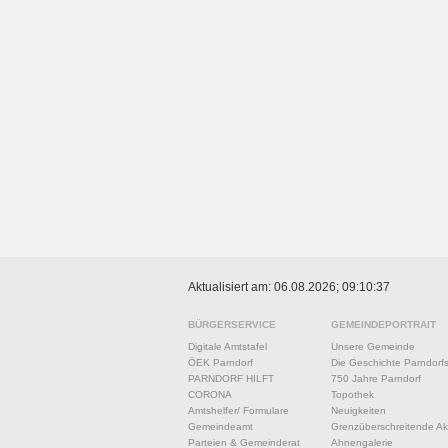
Aktualisiert am: 06.08.2026; 09:10:37
BÜRGERSERVICE
GEMEINDEPORTRAIT
Digitale Amtstafel
Unsere Gemeinde
ÖEK Parndorf
Die Geschichte Parndorf
PARNDORF HILFT
750 Jahre Parndorf
CORONA
Topothek
Amtshelfer/ Formulare
Neuigkeiten
Gemeindeamt
Grenzüberschreitende Akt
Parteien & Gemeinderat
Ahnengalerie