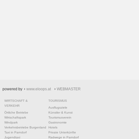
powered by
www.eloops.at
WEBMASTER
WIRTSCHAFT &
TOURISMUS
VERKEHR
Ausflugsziele
Örtliche Betriebe
Künstler & Kunst
Wirtschaftspark
Tourismusverein
Windpark
Gastronomie
Verkehrsbetriebe Burgenland
Hotels
Taxi in Parndorf
Private Unterkünfte
Jugendtaxi
Radwege in Parndorf