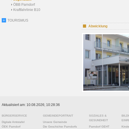
ÖBB Parndorf
Kraftfahrlinie B10
TOURISMUS
Abwicklung
Aktualisiert am: 10.08.2026; 10:28:36
BÜRGERSERVICE
GEMEINDEPORTRAIT
SOZIALES &
BILD
GESUNDHEIT
EINR
Digitale Amtstafel
Unsere Gemeinde
ÖEK Parndorf
Die Geschichte Parndorfs
Parndorf GEHT
Kinde