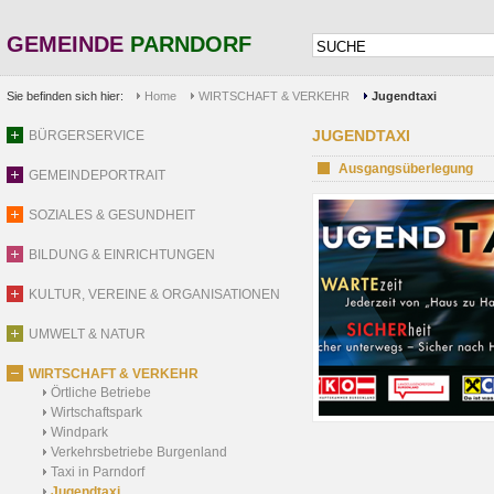
GEMEINDE
PARNDORF
Sie befinden sich hier:
Home
WIRTSCHAFT & VERKEHR
Jugendtaxi
JUGENDTAXI
BÜRGERSERVICE
Ausgangsüberlegung
GEMEINDEPORTRAIT
SOZIALES & GESUNDHEIT
BILDUNG & EINRICHTUNGEN
KULTUR, VEREINE & ORGANISATIONEN
UMWELT & NATUR
WIRTSCHAFT & VERKEHR
Örtliche Betriebe
Wirtschaftspark
Windpark
Verkehrsbetriebe Burgenland
Taxi in Parndorf
Jugendtaxi