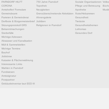
PARNDORF HILFT
750 Jahre Parndorf
Soziale Organisationen
Volks
CORONA
Topothek
Pflege und Betreuung
Büche
Amtshelfer/ Formulare
Neuigkeiten
Apotheke
Musik
Gemeindeamt
Grenzüberschreitende Aktivitäten
Ärzte/Hebammen
Parteien & Gemeinderat
Ahnengalerie
Gesundheit
Dorfbote & Bürgermeisterbrief
Jubiläen
Tierärzte
Sitzungsprotokoll GRS
Religionen in Parndorf
Gesundheitsthemen
Bekanntmachungen
Leihomas
Sterbefälle
Gesundes Dorf
Wichtige Adressen
Abwasser und Kanalisation
Müll & Sammelstellen
Wichtige Termine
Bauhof
Jobbörse
Kataster & Flächenwidmung
Interessante Links
Wahlen in Parndorf
Fundwesen
Amtssignatur
Postpartner
Gebäudeinventar laut EED III