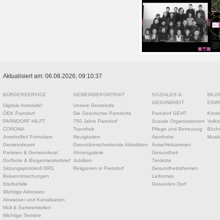
Aktualisiert am: 06.08.2026; 09:10:37
BÜRGERSERVICE
GEMEINDEPORTRAIT
SOZIALES &
BILD
GESUNDHEIT
EINR
Digitale Amtstafel
Unsere Gemeinde
ÖEK Parndorf
Die Geschichte Parndorfs
Parndorf GEHT
Kinde
PARNDORF HILFT
750 Jahre Parndorf
Soziale Organisationen
Volks
CORONA
Topothek
Pflege und Betreuung
Büche
Amtshelfer/ Formulare
Neuigkeiten
Apotheke
Musik
Gemeindeamt
Grenzüberschreitende Aktivitäten
Ärzte/Hebammen
Parteien & Gemeinderat
Ahnengalerie
Gesundheit
Dorfbote & Bürgermeisterbrief
Jubiläen
Tierärzte
Sitzungsprotokoll GRS
Religionen in Parndorf
Gesundheitsthemen
Bekanntmachungen
Leihomas
Sterbefälle
Gesundes Dorf
Wichtige Adressen
Abwasser und Kanalisation
Müll & Sammelstellen
Wichtige Termine