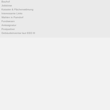
Bauhof
Jobbörse
Kataster & Flächenwidmung
Interessante Links
Wahlen in Parndorf
Fundwesen
Amtssignatur
Postpartner
Gebäudeinventar laut EED III