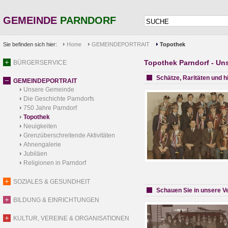
GEMEINDE
PARNDORF
Sie befinden sich hier:
Home
GEMEINDEPORTRAIT
Topothek
Topothek Parndorf - Un
BÜRGERSERVICE
Schätze, Raritäten und h
GEMEINDEPORTRAIT
Unsere Gemeinde
Die Geschichte Parndorfs
750 Jahre Parndorf
Topothek
Neuigkeiten
Grenzüberschreitende Aktivitäten
Ahnengalerie
Jubiläen
Religionen in Parndorf
SOZIALES & GESUNDHEIT
Schauen Sie in unsere V
BILDUNG & EINRICHTUNGEN
KULTUR, VEREINE & ORGANISATIONEN