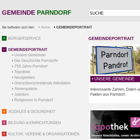
GEMEINDE
PARNDORF
Sie befinden sich hier:
Home
GEMEINDEPORTRAIT
GEMEINDEPORTRAIT
BÜRGERSERVICE
GEMEINDEPORTRAIT
Unsere Gemeinde
Die Geschichte Parndorfs
750 Jahre Parndorf
Topothek
Neuigkeiten
UNSERE GEMEINDE
Grenzüberschreitende Aktivitäten
Ahnengalerie
Interessante Zahlen, Daten 
Jubiläen
Fakten aus Parndorf.
Religionen in Parndorf
SOZIALES & GESUNDHEIT
BILDUNG & EINRICHTUNGEN
KULTUR, VEREINE & ORGANISATIONEN