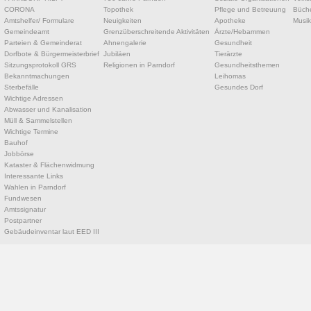
CORONA
Topothek
Pflege und Betreuung
Büche
Amtshelfer/ Formulare
Neuigkeiten
Apotheke
Musik
Gemeindeamt
Grenzüberschreitende Aktivitäten
Ärzte/Hebammen
Parteien & Gemeinderat
Ahnengalerie
Gesundheit
Dorfbote & Bürgermeisterbrief
Jubiläen
Tierärzte
Sitzungsprotokoll GRS
Religionen in Parndorf
Gesundheitsthemen
Bekanntmachungen
Leihomas
Sterbefälle
Gesundes Dorf
Wichtige Adressen
Abwasser und Kanalisation
Müll & Sammelstellen
Wichtige Termine
Bauhof
Jobbörse
Kataster & Flächenwidmung
Interessante Links
Wahlen in Parndorf
Fundwesen
Amtssignatur
Postpartner
Gebäudeinventar laut EED III