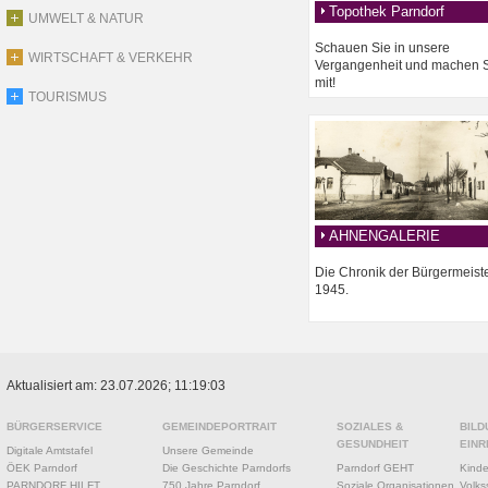
Topothek Parndorf
UMWELT & NATUR
Schauen Sie in unsere
WIRTSCHAFT & VERKEHR
Vergangenheit und machen 
mit!
TOURISMUS
AHNENGALERIE
Die Chronik der Bürgermeist
1945.
Aktualisiert am: 23.07.2026; 11:19:03
BÜRGERSERVICE
GEMEINDEPORTRAIT
SOZIALES &
BILD
GESUNDHEIT
EINR
Digitale Amtstafel
Unsere Gemeinde
ÖEK Parndorf
Die Geschichte Parndorfs
Parndorf GEHT
Kinde
PARNDORF HILFT
750 Jahre Parndorf
Soziale Organisationen
Volks