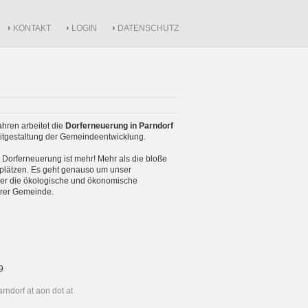
KONTAKT
LOGIN
DATENSCHUTZ
Jahren arbeitet die
Dorferneuerung in Parndorf
Mitgestaltung der Gemeindeentwicklung.
Dorferneuerung ist mehr! Mehr als die bloße
fplätzen. Es geht genauso um unser
r die ökologische und ökonomische
erer Gemeinde.
9
rndorf at aon dot at