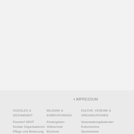
IMPRESSUM
SOZIALES &
BILDUNG &
KULTUR, VEREINE &
GESUNDHEIT
EINRICHTUNGEN
ORGANISATIONEN
s
Parndorf GEHT
Kindergärten
Veranstaltungskalender
Soziale Organisationen
Volksschule
Kulturvereine
Pflege und Betreuung
Bücherei
Sportvereine