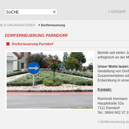
SITEMAP
NE & ORGANISATIONEN
Dorferneuerung
DORFERNEUERUNG PARNDORF
Dorferneuerung Parndorf
Bereits seit vielen 
erfolgreich an der 
Unser Motto lautet:
Gestaltung von Dor
Zusammenleben ode
Entwicklung in uns
Kontakt:
Reinhold Hermann
Hauptstraße 52a
7111 Parndorf
Tel.: 0664/ 662 37 1
dorferneuerung-pa