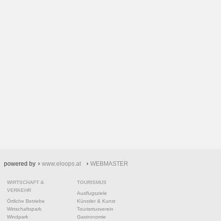
powered by
www.eloops.at
WEBMASTER
WIRTSCHAFT &
TOURISMUS
VERKEHR
Ausflugsziele
Örtliche Betriebe
Künstler & Kunst
Wirtschaftspark
Tourismusverein
Windpark
Gastronomie