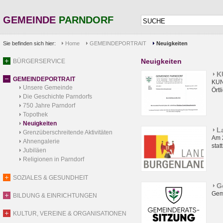
GEMEINDE
PARNDORF
Sie befinden sich hier:
Home
GEMEINDEPORTRAIT
Neuigkeiten
Neuigkeiten
BÜRGERSERVICE
K
GEMEINDEPORTRAIT
KU
Unsere Gemeinde
Örtl
Die Geschichte Parndorfs
750 Jahre Parndorf
Topothek
Neuigkeiten
L
Grenzüberschreitende Aktivitäten
Am 
Ahnengalerie
statt
Jubiläen
Religionen in Parndorf
SOZIALES & GESUNDHEIT
G
Gem
BILDUNG & EINRICHTUNGEN
KULTUR, VEREINE & ORGANISATIONEN