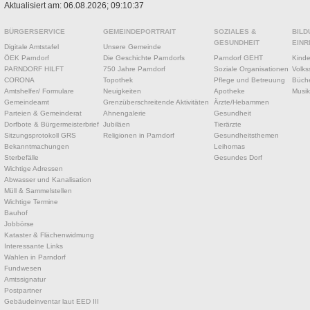
Aktualisiert am: 06.08.2026; 09:10:37
BÜRGERSERVICE
GEMEINDEPORTRAIT
SOZIALES &
BILD
GESUNDHEIT
EINR
Digitale Amtstafel
Unsere Gemeinde
ÖEK Parndorf
Die Geschichte Parndorfs
Parndorf GEHT
Kinde
PARNDORF HILFT
750 Jahre Parndorf
Soziale Organisationen
Volks
CORONA
Topothek
Pflege und Betreuung
Büche
Amtshelfer/ Formulare
Neuigkeiten
Apotheke
Musik
Gemeindeamt
Grenzüberschreitende Aktivitäten
Ärzte/Hebammen
Parteien & Gemeinderat
Ahnengalerie
Gesundheit
Dorfbote & Bürgermeisterbrief
Jubiläen
Tierärzte
Sitzungsprotokoll GRS
Religionen in Parndorf
Gesundheitsthemen
Bekanntmachungen
Leihomas
Sterbefälle
Gesundes Dorf
Wichtige Adressen
Abwasser und Kanalisation
Müll & Sammelstellen
Wichtige Termine
Bauhof
Jobbörse
Kataster & Flächenwidmung
Interessante Links
Wahlen in Parndorf
Fundwesen
Amtssignatur
Postpartner
Gebäudeinventar laut EED III