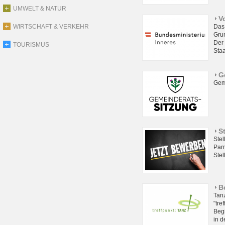
UMWELT & NATUR
V
WIRTSCHAFT & VERKEHR
Das
Grun
Der 
TOURISMUS
Sta
G
Gem
S
Stel
Parn
Stel
B
Tan
"tre
Begi
in d