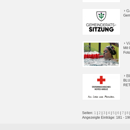
G
Gem
V
Mit
Foto
B
BL
RET
Seiten:
1
|
2
|
3
|
4
|
5
|
6
|
7
|
8
Angezeigte Einträge: 181 - 19