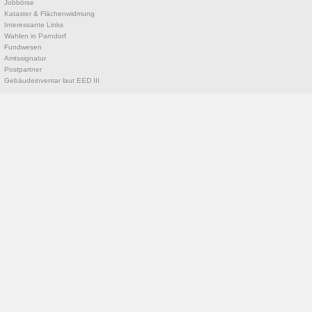
Jobbörse
Kataster & Flächenwidmung
Interessante Links
Wahlen in Parndorf
Fundwesen
Amtssignatur
Postpartner
Gebäudeinventar laut EED III