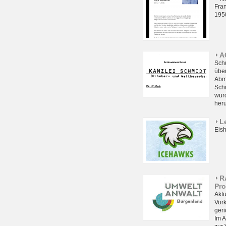
Fra
195
A
Schu
übe
Abm
Sch
wurd
her
L
Eis
R
Pro
Akt
Vor
geri
Im 