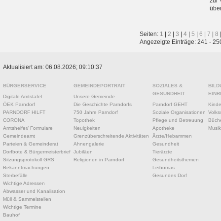
zur
über
Seiten:
1
|
2
|
3
|
4
|
5
|
6
|
7
|
8
Angezeigte Einträge: 241 - 25
Aktualisiert am: 06.08.2026; 09:10:37
BÜRGERSERVICE
GEMEINDEPORTRAIT
SOZIALES &
BILD
GESUNDHEIT
EINR
Digitale Amtstafel
Unsere Gemeinde
ÖEK Parndorf
Die Geschichte Parndorfs
Parndorf GEHT
Kinde
PARNDORF HILFT
750 Jahre Parndorf
Soziale Organisationen
Volks
CORONA
Topothek
Pflege und Betreuung
Büche
Amtshelfer/ Formulare
Neuigkeiten
Apotheke
Musik
Gemeindeamt
Grenzüberschreitende Aktivitäten
Ärzte/Hebammen
Parteien & Gemeinderat
Ahnengalerie
Gesundheit
Dorfbote & Bürgermeisterbrief
Jubiläen
Tierärzte
Sitzungsprotokoll GRS
Religionen in Parndorf
Gesundheitsthemen
Bekanntmachungen
Leihomas
Sterbefälle
Gesundes Dorf
Wichtige Adressen
Abwasser und Kanalisation
Müll & Sammelstellen
Wichtige Termine
Bauhof