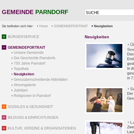
GEMEINDE
PARNDORF
Sie befinden sich hier:
Home
GEMEINDEPORTRAIT
Neuigkeiten
Neuigkeiten
BÜRGERSERVICE
Ü
GEMEINDEPORTRAIT
Se
Unsere Gemeinde
Das
Die Geschichte Parndorfs
Ende
750 Jahre Parndorf
gest
In d
Topothek
gesa
Neuigkeiten
in 7
Grenzüberschreitende Aktivitäten
Ahnengalerie
S
Jubiläen
Der 
Religionen in Parndorf
Gesc
SOZIALES & GESUNDHEIT
BILDUNG & EINRICHTUNGEN
L
Zwei
KULTUR, VEREINE & ORGANISATIONEN
Laub