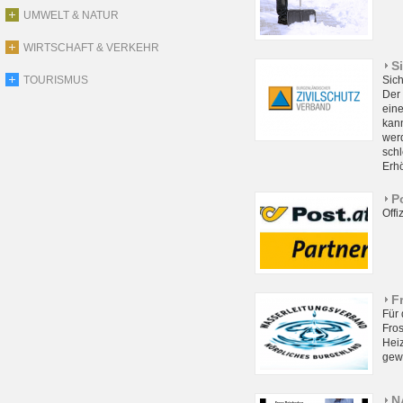
UMWELT & NATUR
WIRTSCHAFT & VERKEHR
S
TOURISMUS
Sich
Der 
ein
kann
wer
schl
Erhö
P
Offi
F
Für
Fro
Heiz
gewi
N