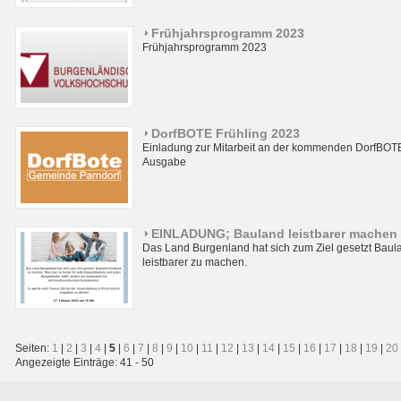
Frühjahrsprogramm 2023
Frühjahrsprogramm 2023
DorfBOTE Frühling 2023
Einladung zur Mitarbeit an der kommenden DorfBOT
Ausgabe
EINLADUNG; Bauland leistbarer machen
Das Land Burgenland hat sich zum Ziel gesetzt Baul
leistbarer zu machen.
Seiten:
1
|
2
|
3
|
4
|
5
|
6
|
7
|
8
|
9
|
10
|
11
|
12
|
13
|
14
|
15
|
16
|
17
|
18
|
19
|
20
Angezeigte Einträge: 41 - 50