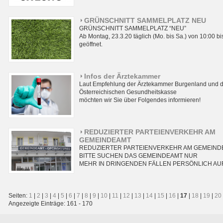
GRÜNSCHNITT SAMMELPLATZ NEU
GRÜNSCHNITT SAMMELPLATZ “NEU”
Ab Montag, 23.3.20 täglich (Mo. bis Sa.) von 10:00 bi
geöffnet.
Infos der Ärztekammer
Laut Empfehlung der Ärztekammer Burgenland und d
Österreichischen Gesundheitskasse
möchten wir Sie über Folgendes informieren!
REDUZIERTER PARTEIENVERKEHR AM
GEMEINDEAMT
REDUZIERTER PARTEIENVERKEHR AM GEMEIND
BITTE SUCHEN DAS GEMEINDEAMT NUR
MEHR IN DRINGENDEN FÄLLEN PERSÖNLICH AU
Seiten:
1
|
2
|
3
|
4
|
5
|
6
|
7
|
8
|
9
|
10
|
11
|
12
|
13
|
14
|
15
|
16
|
17
|
18
|
19
|
20
Angezeigte Einträge: 161 - 170