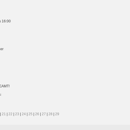
s 16:00
er
EAMT!
F
|
21
|
22
|
23
|
24
|
25
|
26
|
27
|
28
|
29