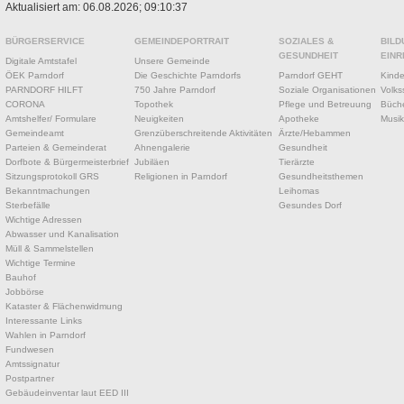
Aktualisiert am: 06.08.2026; 09:10:37
BÜRGERSERVICE
GEMEINDEPORTRAIT
SOZIALES &
BILD
GESUNDHEIT
EINR
Digitale Amtstafel
Unsere Gemeinde
ÖEK Parndorf
Die Geschichte Parndorfs
Parndorf GEHT
Kinde
PARNDORF HILFT
750 Jahre Parndorf
Soziale Organisationen
Volks
CORONA
Topothek
Pflege und Betreuung
Büche
Amtshelfer/ Formulare
Neuigkeiten
Apotheke
Musik
Gemeindeamt
Grenzüberschreitende Aktivitäten
Ärzte/Hebammen
Parteien & Gemeinderat
Ahnengalerie
Gesundheit
Dorfbote & Bürgermeisterbrief
Jubiläen
Tierärzte
Sitzungsprotokoll GRS
Religionen in Parndorf
Gesundheitsthemen
Bekanntmachungen
Leihomas
Sterbefälle
Gesundes Dorf
Wichtige Adressen
Abwasser und Kanalisation
Müll & Sammelstellen
Wichtige Termine
Bauhof
Jobbörse
Kataster & Flächenwidmung
Interessante Links
Wahlen in Parndorf
Fundwesen
Amtssignatur
Postpartner
Gebäudeinventar laut EED III