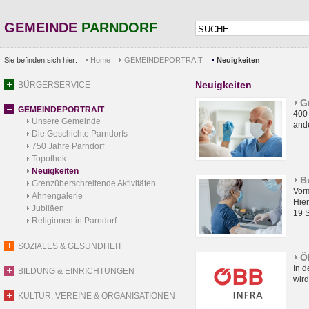
GEMEINDE
PARNDORF
Sie befinden sich hier:
Home
GEMEINDEPORTRAIT
Neuigkeiten
Neuigkeiten
BÜRGERSERVICE
G
GEMEINDEPORTRAIT
400 
Unsere Gemeinde
and
Die Geschichte Parndorfs
750 Jahre Parndorf
Topothek
Neuigkeiten
B
Grenzüberschreitende Aktivitäten
Vor
Ahnengalerie
Hier
Jubiläen
19 S
Religionen in Parndorf
SOZIALES & GESUNDHEIT
Ö
In d
BILDUNG & EINRICHTUNGEN
wird
KULTUR, VEREINE & ORGANISATIONEN