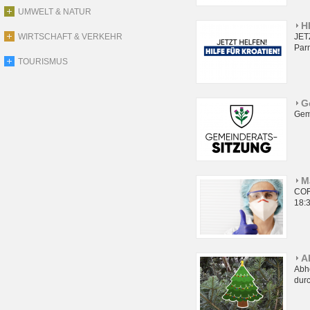
UMWELT & NATUR
H
WIRTSCHAFT & VERKEHR
JET
Parn
TOURISMUS
G
Gem
M
COR
18:3
A
Abho
dur