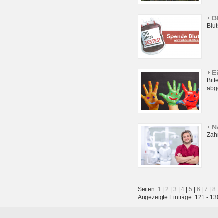
B
Blut
E
Bit
abg
N
Zahn
Seiten:
1
|
2
|
3
|
4
|
5
|
6
|
7
|
8
Angezeigte Einträge: 121 - 13