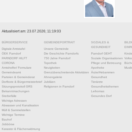
Aktualisiert am: 23.07.2026; 11:19:03
BÜRGERSERVICE
GEMEINDEPORTRAIT
SOZIALES &
BILD
GESUNDHEIT
EINR
Digitale Amtstafel
Unsere Gemeinde
ÖEK Parndorf
Die Geschichte Parndorfs
Parndorf GEHT
Kinde
PARNDORF HILFT
750 Jahre Parndorf
Soziale Organisationen
Volks
CORONA
Topothek
Pflege und Betreuung
Büche
Amtshelfer/ Formulare
Neuigkeiten
Apotheke
Musik
Gemeindeamt
Grenzüberschreitende Aktivitäten
Ärzte/Hebammen
Parteien & Gemeinderat
Ahnengalerie
Gesundheit
Dorfbote & Bürgermeisterbrief
Jubiläen
Tierärzte
Sitzungsprotokoll GRS
Religionen in Parndorf
Gesundheitsthemen
Bekanntmachungen
Leihomas
Sterbefälle
Gesundes Dorf
Wichtige Adressen
Abwasser und Kanalisation
Müll & Sammelstellen
Wichtige Termine
Bauhof
Jobbörse
Kataster & Flächenwidmung