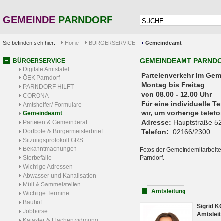
GEMEINDE
PARNDORF
Sie befinden sich hier:
Home
BÜRGERSERVICE
Gemeindeamt
GEMEINDEAMT PARND
BÜRGERSERVICE
Digitale Amtstafel
Parteienverkehr 
ÖEK Parndorf
Montag bis Freitag
PARNDORF HILFT
von 08.00 - 12.00 Uhr
CORONA
Für eine individuelle T
Amtshelfer/ Formulare
wir, um vorherige tele
Gemeindeamt
Adresse:
Hauptstraße 52
Parteien & Gemeinderat
Dorfbote & Bürgermeisterbrief
Telefon:
02166/2300
Sitzungsprotokoll GRS
Bekanntmachungen
Fotos der Gemeindemitarbeite
Sterbefälle
Parndorf.
Wichtige Adressen
Abwasser und Kanalisation
Müll & Sammelstellen
Amtsleitung
Wichtige Termine
Bauhof
Sigrid 
Jobbörse
Amtsleit
Kataster & Flächenwidmung