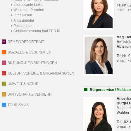
Interessante Links
Tel.Nr. 
Wahlen in Parndorf
email:
Fundwesen
Amtssignatur
Postpartner
Gebäudeinventar laut EED III
Mag. Do
GEMEINDEPORTRAIT
Amtsleit
Abteilun
SOZIALES & GESUNDHEIT
Tel.Nr.:
email:
BILDUNG & EINRICHTUNGEN
KULTUR, VEREINE & ORGANISATIONEN
UMWELT & NATUR
Bürgerservice / Meldea
WIRTSCHAFT & VERKEHR
Angelik
Bürgers
TOURISMUS
Meldeam
Wahlen
Tel.: 02
e-mail: