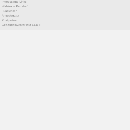
Interessante Links
Wahlen in Parndorf
Fundwesen
Amtssignatur
Postpartner
Gebäudeinventar laut EED III