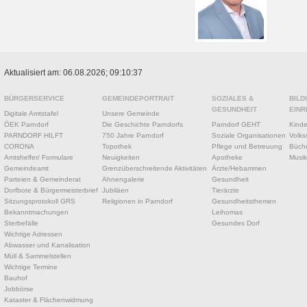
Aktualisiert am: 06.08.2026; 09:10:37
BÜRGERSERVICE
GEMEINDEPORTRAIT
SOZIALES &
BILD
GESUNDHEIT
EINR
Digitale Amtstafel
Unsere Gemeinde
ÖEK Parndorf
Die Geschichte Parndorfs
Parndorf GEHT
Kinde
PARNDORF HILFT
750 Jahre Parndorf
Soziale Organisationen
Volks
CORONA
Topothek
Pflege und Betreuung
Büche
Amtshelfer/ Formulare
Neuigkeiten
Apotheke
Musik
Gemeindeamt
Grenzüberschreitende Aktivitäten
Ärzte/Hebammen
Parteien & Gemeinderat
Ahnengalerie
Gesundheit
Dorfbote & Bürgermeisterbrief
Jubiläen
Tierärzte
Sitzungsprotokoll GRS
Religionen in Parndorf
Gesundheitsthemen
Bekanntmachungen
Leihomas
Sterbefälle
Gesundes Dorf
Wichtige Adressen
Abwasser und Kanalisation
Müll & Sammelstellen
Wichtige Termine
Bauhof
Jobbörse
Kataster & Flächenwidmung