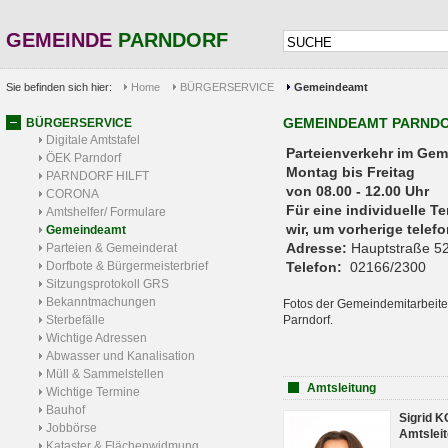
GEMEINDE
PARNDORF
Sie befinden sich hier:
Home
BÜRGERSERVICE
Gemeindeamt
GEMEINDEAMT PARND
BÜRGERSERVICE
Digitale Amtstafel
Parteienverkehr 
ÖEK Parndorf
Montag bis Freitag
PARNDORF HILFT
von 08.00 - 12.00 Uhr
CORONA
Für eine individuelle T
Amtshelfer/ Formulare
wir, um vorherige tele
Gemeindeamt
Adresse:
Hauptstraße 52
Parteien & Gemeinderat
Dorfbote & Bürgermeisterbrief
Telefon:
02166/2300
Sitzungsprotokoll GRS
Bekanntmachungen
Fotos der Gemeindemitarbeite
Sterbefälle
Parndorf.
Wichtige Adressen
Abwasser und Kanalisation
Müll & Sammelstellen
Amtsleitung
Wichtige Termine
Bauhof
Sigrid 
Jobbörse
Amtsleit
Kataster & Flächenwidmung