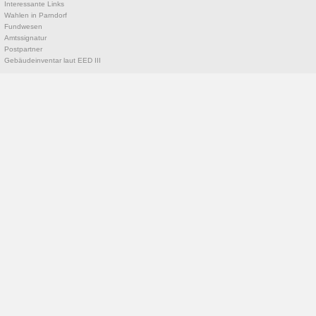
Interessante Links
Wahlen in Parndorf
Fundwesen
Amtssignatur
Postpartner
Gebäudeinventar laut EED III