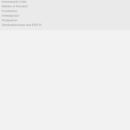
Interessante Links
Wahlen in Parndorf
Fundwesen
Amtssignatur
Postpartner
Gebäudeinventar laut EED III