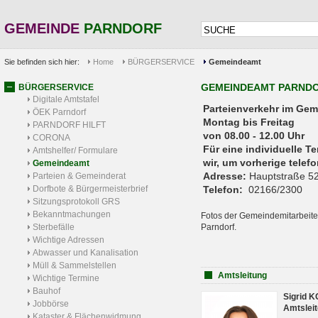
GEMEINDE
PARNDORF
Sie befinden sich hier:
Home
BÜRGERSERVICE
Gemeindeamt
GEMEINDEAMT PARND
BÜRGERSERVICE
Digitale Amtstafel
Parteienverkehr 
ÖEK Parndorf
Montag bis Freitag
PARNDORF HILFT
von 08.00 - 12.00 Uhr
CORONA
Für eine individuelle T
Amtshelfer/ Formulare
wir, um vorherige tele
Gemeindeamt
Adresse:
Hauptstraße 52
Parteien & Gemeinderat
Dorfbote & Bürgermeisterbrief
Telefon:
02166/2300
Sitzungsprotokoll GRS
Bekanntmachungen
Fotos der Gemeindemitarbeite
Sterbefälle
Parndorf.
Wichtige Adressen
Abwasser und Kanalisation
Müll & Sammelstellen
Amtsleitung
Wichtige Termine
Bauhof
Sigrid 
Jobbörse
Amtsleit
Kataster & Flächenwidmung