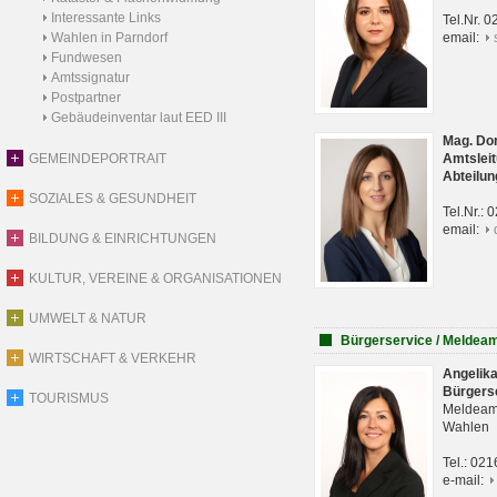
Interessante Links
Tel.Nr. 
Wahlen in Parndorf
email:
Fundwesen
Amtssignatur
Postpartner
Gebäudeinventar laut EED III
Mag. Do
GEMEINDEPORTRAIT
Amtsleit
Abteilun
SOZIALES & GESUNDHEIT
Tel.Nr.:
email:
BILDUNG & EINRICHTUNGEN
KULTUR, VEREINE & ORGANISATIONEN
UMWELT & NATUR
Bürgerservice / Meldea
WIRTSCHAFT & VERKEHR
Angelik
Bürgers
TOURISMUS
Meldeam
Wahlen
Tel.: 02
e-mail: