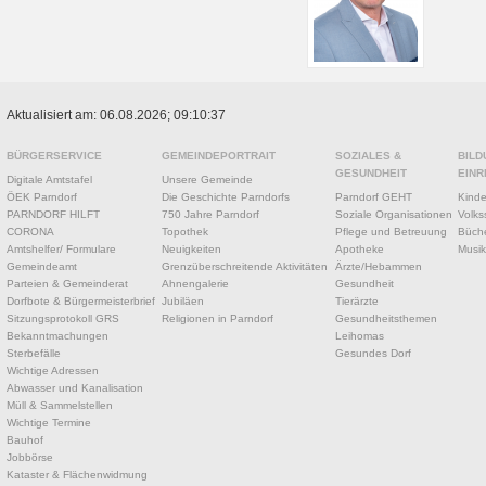
Aktualisiert am: 06.08.2026; 09:10:37
BÜRGERSERVICE
GEMEINDEPORTRAIT
SOZIALES &
BILD
GESUNDHEIT
EINR
Digitale Amtstafel
Unsere Gemeinde
ÖEK Parndorf
Die Geschichte Parndorfs
Parndorf GEHT
Kinde
PARNDORF HILFT
750 Jahre Parndorf
Soziale Organisationen
Volks
CORONA
Topothek
Pflege und Betreuung
Büche
Amtshelfer/ Formulare
Neuigkeiten
Apotheke
Musik
Gemeindeamt
Grenzüberschreitende Aktivitäten
Ärzte/Hebammen
Parteien & Gemeinderat
Ahnengalerie
Gesundheit
Dorfbote & Bürgermeisterbrief
Jubiläen
Tierärzte
Sitzungsprotokoll GRS
Religionen in Parndorf
Gesundheitsthemen
Bekanntmachungen
Leihomas
Sterbefälle
Gesundes Dorf
Wichtige Adressen
Abwasser und Kanalisation
Müll & Sammelstellen
Wichtige Termine
Bauhof
Jobbörse
Kataster & Flächenwidmung