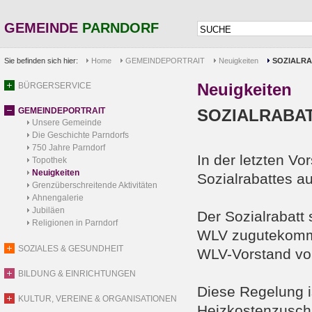
GEMEINDE
PARNDORF
Sie befinden sich hier:
Home
GEMEINDEPORTRAIT
Neuigkeiten
SOZIALRAB
Neuigkeiten
BÜRGERSERVICE
GEMEINDEPORTRAIT
SOZIALRABATT
Unsere Gemeinde
Die Geschichte Parndorfs
750 Jahre Parndorf
In der letzten V
Topothek
Neuigkeiten
Sozialrabattes a
Grenzüberschreitende Aktivitäten
Ahnengalerie
Jubiläen
Der Sozialrabatt 
Religionen in Parndorf
WLV zugutekomme
SOZIALES & GESUNDHEIT
WLV-Vorstand von
BILDUNG & EINRICHTUNGEN
Diese Regelung i
KULTUR, VEREINE & ORGANISATIONEN
Heizkostenzuschu