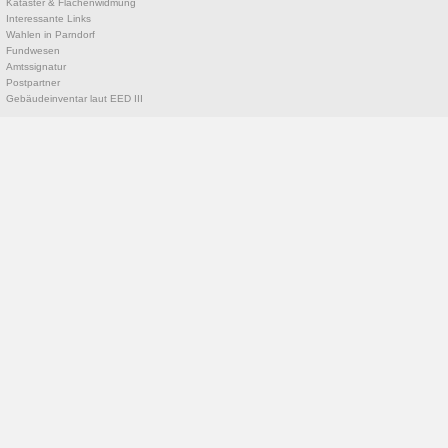
Kataster & Flächenwidmung
Interessante Links
Wahlen in Parndorf
Fundwesen
Amtssignatur
Postpartner
Gebäudeinventar laut EED III