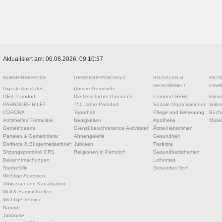
Aktualisiert am: 06.08.2026; 09:10:37
BÜRGERSERVICE
GEMEINDEPORTRAIT
SOZIALES &
BILD
GESUNDHEIT
EINR
Digitale Amtstafel
Unsere Gemeinde
ÖEK Parndorf
Die Geschichte Parndorfs
Parndorf GEHT
Kinde
PARNDORF HILFT
750 Jahre Parndorf
Soziale Organisationen
Volks
CORONA
Topothek
Pflege und Betreuung
Büche
Amtshelfer/ Formulare
Neuigkeiten
Apotheke
Musik
Gemeindeamt
Grenzüberschreitende Aktivitäten
Ärzte/Hebammen
Parteien & Gemeinderat
Ahnengalerie
Gesundheit
Dorfbote & Bürgermeisterbrief
Jubiläen
Tierärzte
Sitzungsprotokoll GRS
Religionen in Parndorf
Gesundheitsthemen
Bekanntmachungen
Leihomas
Sterbefälle
Gesundes Dorf
Wichtige Adressen
Abwasser und Kanalisation
Müll & Sammelstellen
Wichtige Termine
Bauhof
Jobbörse