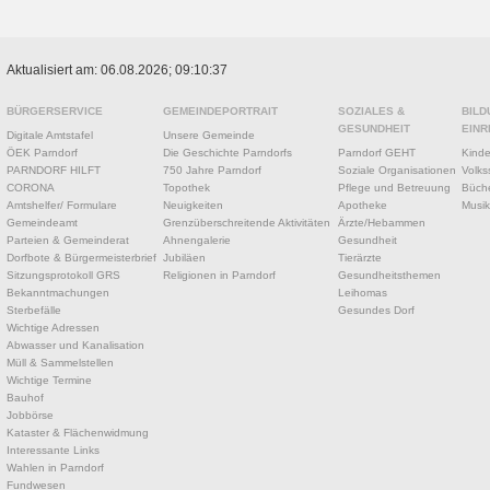
Aktualisiert am: 06.08.2026; 09:10:37
BÜRGERSERVICE
GEMEINDEPORTRAIT
SOZIALES &
BILD
GESUNDHEIT
EINR
Digitale Amtstafel
Unsere Gemeinde
ÖEK Parndorf
Die Geschichte Parndorfs
Parndorf GEHT
Kinde
PARNDORF HILFT
750 Jahre Parndorf
Soziale Organisationen
Volks
CORONA
Topothek
Pflege und Betreuung
Büche
Amtshelfer/ Formulare
Neuigkeiten
Apotheke
Musik
Gemeindeamt
Grenzüberschreitende Aktivitäten
Ärzte/Hebammen
Parteien & Gemeinderat
Ahnengalerie
Gesundheit
Dorfbote & Bürgermeisterbrief
Jubiläen
Tierärzte
Sitzungsprotokoll GRS
Religionen in Parndorf
Gesundheitsthemen
Bekanntmachungen
Leihomas
Sterbefälle
Gesundes Dorf
Wichtige Adressen
Abwasser und Kanalisation
Müll & Sammelstellen
Wichtige Termine
Bauhof
Jobbörse
Kataster & Flächenwidmung
Interessante Links
Wahlen in Parndorf
Fundwesen