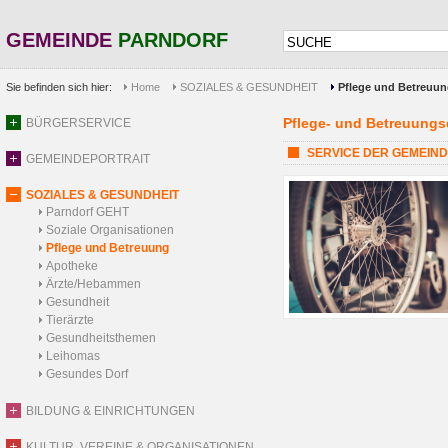
GEMEINDE
PARNDORF
Sie befinden sich hier:
Home
SOZIALES & GESUNDHEIT
Pflege und Betreuu
Pflege- und Betreuungs
BÜRGERSERVICE
SERVICE DER GEMEINDE: 
GEMEINDEPORTRAIT
SOZIALES & GESUNDHEIT
Parndorf GEHT
Soziale Organisationen
Pflege und Betreuung
Apotheke
Ärzte/Hebammen
Gesundheit
Tierärzte
Gesundheitsthemen
Leihomas
Gesundes Dorf
BILDUNG & EINRICHTUNGEN
KULTUR, VEREINE & ORGANISATIONEN