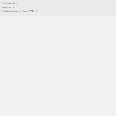
Amtssignatur
Postpartner
Gebäudeinventar laut EED III