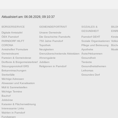
Aktualisiert am: 06.08.2026; 09:10:37
BÜRGERSERVICE
GEMEINDEPORTRAIT
SOZIALES &
BILD
GESUNDHEIT
EINR
Digitale Amtstafel
Unsere Gemeinde
ÖEK Parndorf
Die Geschichte Parndorfs
Parndorf GEHT
Kinde
PARNDORF HILFT
750 Jahre Parndorf
Soziale Organisationen
Volks
CORONA
Topothek
Pflege und Betreuung
Büche
Amtshelfer/ Formulare
Neuigkeiten
Apotheke
Musik
Gemeindeamt
Grenzüberschreitende Aktivitäten
Ärzte/Hebammen
Parteien & Gemeinderat
Ahnengalerie
Gesundheit
Dorfbote & Bürgermeisterbrief
Jubiläen
Tierärzte
Sitzungsprotokoll GRS
Religionen in Parndorf
Gesundheitsthemen
Bekanntmachungen
Leihomas
Sterbefälle
Gesundes Dorf
Wichtige Adressen
Abwasser und Kanalisation
Müll & Sammelstellen
Wichtige Termine
Bauhof
Jobbörse
Kataster & Flächenwidmung
Interessante Links
Wahlen in Parndorf
Fundwesen