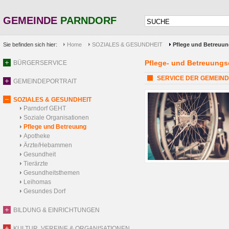
GEMEINDE
PARNDORF
Sie befinden sich hier:
Home
SOZIALES & GESUNDHEIT
Pflege und Betreuu
Pflege- und Betreuungs
BÜRGERSERVICE
SERVICE DER GEMEINDE: 
GEMEINDEPORTRAIT
SOZIALES & GESUNDHEIT
Parndorf GEHT
Soziale Organisationen
Pflege und Betreuung
Apotheke
Ärzte/Hebammen
Gesundheit
Tierärzte
Gesundheitsthemen
Leihomas
Gesundes Dorf
BILDUNG & EINRICHTUNGEN
KULTUR, VEREINE & ORGANISATIONEN