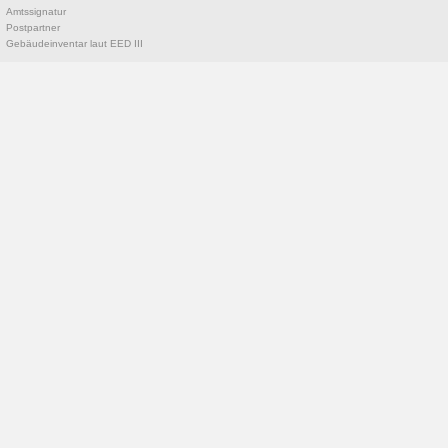
Amtssignatur
Postpartner
Gebäudeinventar laut EED III