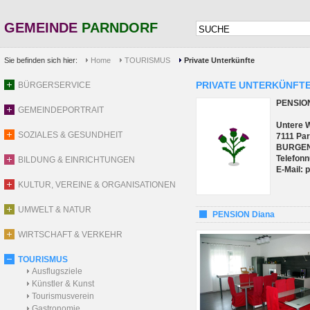
GEMEINDE
PARNDORF
Sie befinden sich hier:
Home
TOURISMUS
Private Unterkünfte
PRIVATE UNTERKÜNFT
BÜRGERSERVICE
PENSIO
GEMEINDEPORTRAIT
Untere 
SOZIALES & GESUNDHEIT
7111 Par
BURGE
Telefon
BILDUNG & EINRICHTUNGEN
E-Mail:
KULTUR, VEREINE & ORGANISATIONEN
UMWELT & NATUR
PENSION Diana
WIRTSCHAFT & VERKEHR
TOURISMUS
Ausflugsziele
Künstler & Kunst
Tourismusverein
Gastronomie