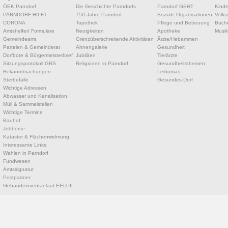
ÖEK Parndorf
Die Geschichte Parndorfs
Parndorf GEHT
Kinde
PARNDORF HILFT
750 Jahre Parndorf
Soziale Organisationen
Volks
CORONA
Topothek
Pflege und Betreuung
Büche
Amtshelfer/ Formulare
Neuigkeiten
Apotheke
Musik
Gemeindeamt
Grenzüberschreitende Aktivitäten
Ärzte/Hebammen
Parteien & Gemeinderat
Ahnengalerie
Gesundheit
Dorfbote & Bürgermeisterbrief
Jubiläen
Tierärzte
Sitzungsprotokoll GRS
Religionen in Parndorf
Gesundheitsthemen
Bekanntmachungen
Leihomas
Sterbefälle
Gesundes Dorf
Wichtige Adressen
Abwasser und Kanalisation
Müll & Sammelstellen
Wichtige Termine
Bauhof
Jobbörse
Kataster & Flächenwidmung
Interessante Links
Wahlen in Parndorf
Fundwesen
Amtssignatur
Postpartner
Gebäudeinventar laut EED III