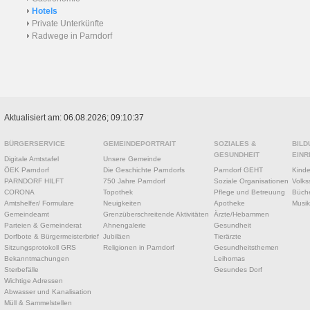
Hotels
Private Unterkünfte
Radwege in Parndorf
Aktualisiert am: 06.08.2026; 09:10:37
BÜRGERSERVICE
GEMEINDEPORTRAIT
SOZIALES &
BILD
GESUNDHEIT
EINR
Digitale Amtstafel
Unsere Gemeinde
ÖEK Parndorf
Die Geschichte Parndorfs
Parndorf GEHT
Kinde
PARNDORF HILFT
750 Jahre Parndorf
Soziale Organisationen
Volks
CORONA
Topothek
Pflege und Betreuung
Büche
Amtshelfer/ Formulare
Neuigkeiten
Apotheke
Musik
Gemeindeamt
Grenzüberschreitende Aktivitäten
Ärzte/Hebammen
Parteien & Gemeinderat
Ahnengalerie
Gesundheit
Dorfbote & Bürgermeisterbrief
Jubiläen
Tierärzte
Sitzungsprotokoll GRS
Religionen in Parndorf
Gesundheitsthemen
Bekanntmachungen
Leihomas
Sterbefälle
Gesundes Dorf
Wichtige Adressen
Abwasser und Kanalisation
Müll & Sammelstellen