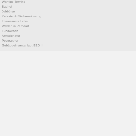
Wichtige Termine
Bauhof
Jobbörse
Kataster & Flächenwidmung
Interessante Links
Wahlen in Parndorf
Fundwesen
Amtssignatur
Postpartner
Gebäudeinventar laut EED III