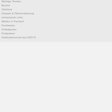
Wichtige Termine
Bauhof
Jobbörse
Kataster & Flächenwidmung
Interessante Links
Wahlen in Parndorf
Fundwesen
Amtssignatur
Postpartner
Gebäudeinventar laut EED III