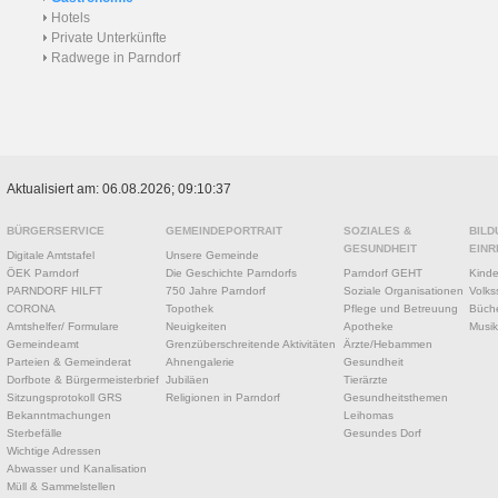
Hotels
Private Unterkünfte
Radwege in Parndorf
Aktualisiert am: 06.08.2026; 09:10:37
BÜRGERSERVICE
GEMEINDEPORTRAIT
SOZIALES &
BILD
GESUNDHEIT
EINR
Digitale Amtstafel
Unsere Gemeinde
ÖEK Parndorf
Die Geschichte Parndorfs
Parndorf GEHT
Kinde
PARNDORF HILFT
750 Jahre Parndorf
Soziale Organisationen
Volks
CORONA
Topothek
Pflege und Betreuung
Büche
Amtshelfer/ Formulare
Neuigkeiten
Apotheke
Musik
Gemeindeamt
Grenzüberschreitende Aktivitäten
Ärzte/Hebammen
Parteien & Gemeinderat
Ahnengalerie
Gesundheit
Dorfbote & Bürgermeisterbrief
Jubiläen
Tierärzte
Sitzungsprotokoll GRS
Religionen in Parndorf
Gesundheitsthemen
Bekanntmachungen
Leihomas
Sterbefälle
Gesundes Dorf
Wichtige Adressen
Abwasser und Kanalisation
Müll & Sammelstellen