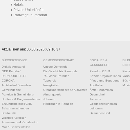
Hotels
Private Unterkünfte
Radwege in Parndorf
Aktualisiert am: 06.08.2026; 09:10:37
BÜRGERSERVICE
GEMEINDEPORTRAIT
SOZIALES &
BILD
GESUNDHEIT
EINR
Digitale Amtstafel
Unsere Gemeinde
ÖEK Parndorf
Die Geschichte Parndorfs
Parndorf GEHT
Kinde
PARNDORF HILFT
750 Jahre Parndorf
Soziale Organisationen
Volks
CORONA
Topothek
Pflege und Betreuung
Büche
Amtshelfer/ Formulare
Neuigkeiten
Apotheke
Musik
Gemeindeamt
Grenzüberschreitende Aktivitäten
Ärzte/Hebammen
Parteien & Gemeinderat
Ahnengalerie
Gesundheit
Dorfbote & Bürgermeisterbrief
Jubiläen
Tierärzte
Sitzungsprotokoll GRS
Religionen in Parndorf
Gesundheitsthemen
Bekanntmachungen
Leihomas
Sterbefälle
Gesundes Dorf
Wichtige Adressen
Abwasser und Kanalisation
Müll & Sammelstellen