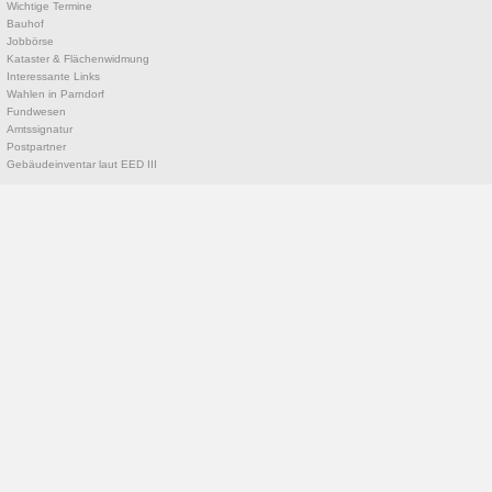
Wichtige Termine
Bauhof
Jobbörse
Kataster & Flächenwidmung
Interessante Links
Wahlen in Parndorf
Fundwesen
Amtssignatur
Postpartner
Gebäudeinventar laut EED III