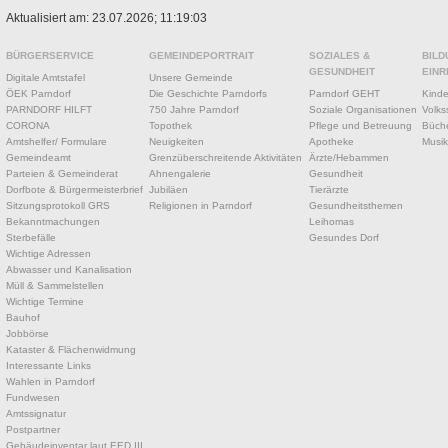
Aktualisiert am: 23.07.2026; 11:19:03
BÜRGERSERVICE
GEMEINDEPORTRAIT
SOZIALES &
BILD
GESUNDHEIT
EINR
Digitale Amtstafel
Unsere Gemeinde
ÖEK Parndorf
Die Geschichte Parndorfs
Parndorf GEHT
Kinde
PARNDORF HILFT
750 Jahre Parndorf
Soziale Organisationen
Volks
CORONA
Topothek
Pflege und Betreuung
Büche
Amtshelfer/ Formulare
Neuigkeiten
Apotheke
Musik
Gemeindeamt
Grenzüberschreitende Aktivitäten
Ärzte/Hebammen
Parteien & Gemeinderat
Ahnengalerie
Gesundheit
Dorfbote & Bürgermeisterbrief
Jubiläen
Tierärzte
Sitzungsprotokoll GRS
Religionen in Parndorf
Gesundheitsthemen
Bekanntmachungen
Leihomas
Sterbefälle
Gesundes Dorf
Wichtige Adressen
Abwasser und Kanalisation
Müll & Sammelstellen
Wichtige Termine
Bauhof
Jobbörse
Kataster & Flächenwidmung
Interessante Links
Wahlen in Parndorf
Fundwesen
Amtssignatur
Postpartner
Gebäudeinventar laut EED III