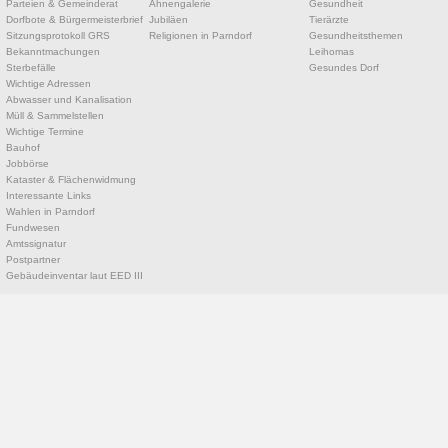
Parteien & Gemeinderat
Ahnengalerie
Gesundheit
Dorfbote & Bürgermeisterbrief
Jubiläen
Tierärzte
Sitzungsprotokoll GRS
Religionen in Parndorf
Gesundheitsthemen
Bekanntmachungen
Leihomas
Sterbefälle
Gesundes Dorf
Wichtige Adressen
Abwasser und Kanalisation
Müll & Sammelstellen
Wichtige Termine
Bauhof
Jobbörse
Kataster & Flächenwidmung
Interessante Links
Wahlen in Parndorf
Fundwesen
Amtssignatur
Postpartner
Gebäudeinventar laut EED III