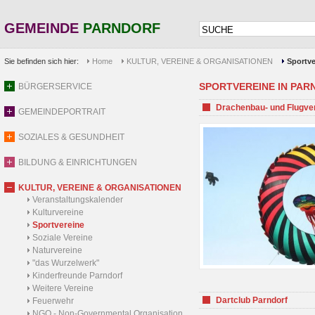
GEMEINDE
PARNDORF
Sie befinden sich hier:
Home
KULTUR, VEREINE & ORGANISATIONEN
Sportve
SPORTVEREINE IN PARND
BÜRGERSERVICE
Drachenbau- und Flugve
GEMEINDEPORTRAIT
SOZIALES & GESUNDHEIT
BILDUNG & EINRICHTUNGEN
KULTUR, VEREINE & ORGANISATIONEN
Veranstaltungskalender
Kulturvereine
Sportvereine
Soziale Vereine
Naturvereine
"das Wurzelwerk"
Kinderfreunde Parndorf
Weitere Vereine
Dartclub Parndorf
Feuerwehr
NGO - Non-Governmental Organisation