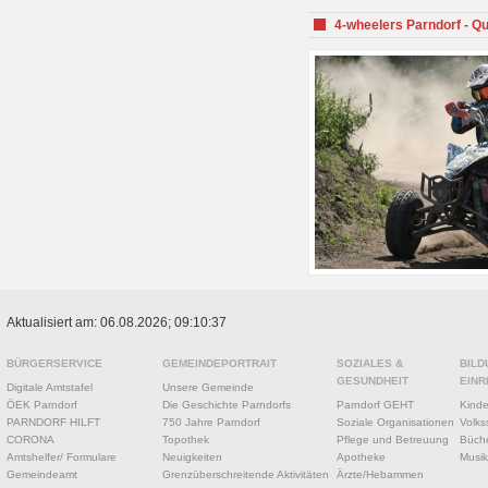
4-wheelers Parndorf - Q
Aktualisiert am: 06.08.2026; 09:10:37
BÜRGERSERVICE
GEMEINDEPORTRAIT
SOZIALES &
BILD
GESUNDHEIT
EINR
Digitale Amtstafel
Unsere Gemeinde
ÖEK Parndorf
Die Geschichte Parndorfs
Parndorf GEHT
Kinde
PARNDORF HILFT
750 Jahre Parndorf
Soziale Organisationen
Volks
CORONA
Topothek
Pflege und Betreuung
Büche
Amtshelfer/ Formulare
Neuigkeiten
Apotheke
Musik
Gemeindeamt
Grenzüberschreitende Aktivitäten
Ärzte/Hebammen