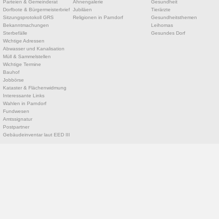
Parteien & Gemeinderat
Ahnengalerie
Gesundheit
Dorfbote & Bürgermeisterbrief
Jubiläen
Tierärzte
Sitzungsprotokoll GRS
Religionen in Parndorf
Gesundheitsthemen
Bekanntmachungen
Leihomas
Sterbefälle
Gesundes Dorf
Wichtige Adressen
Abwasser und Kanalisation
Müll & Sammelstellen
Wichtige Termine
Bauhof
Jobbörse
Kataster & Flächenwidmung
Interessante Links
Wahlen in Parndorf
Fundwesen
Amtssignatur
Postpartner
Gebäudeinventar laut EED III