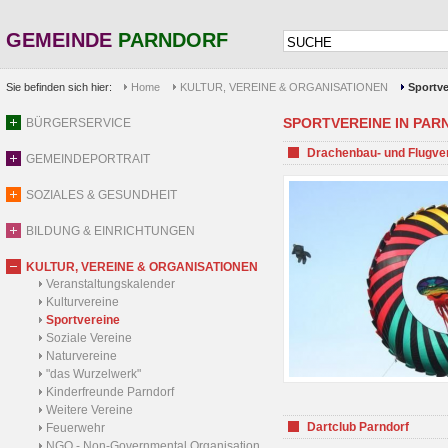
GEMEINDE
PARNDORF
Sie befinden sich hier:
Home
KULTUR, VEREINE & ORGANISATIONEN
Sportve
SPORTVEREINE IN PARND
BÜRGERSERVICE
Drachenbau- und Flugve
GEMEINDEPORTRAIT
SOZIALES & GESUNDHEIT
BILDUNG & EINRICHTUNGEN
KULTUR, VEREINE & ORGANISATIONEN
Veranstaltungskalender
Kulturvereine
Sportvereine
Soziale Vereine
Naturvereine
"das Wurzelwerk"
Kinderfreunde Parndorf
Weitere Vereine
Dartclub Parndorf
Feuerwehr
NGO - Non-Governmental Organisation