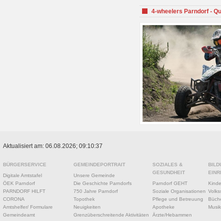
4-wheelers Parndorf - Q
Aktualisiert am: 06.08.2026; 09:10:37
BÜRGERSERVICE
GEMEINDEPORTRAIT
SOZIALES &
BILD
GESUNDHEIT
EINR
Digitale Amtstafel
Unsere Gemeinde
ÖEK Parndorf
Die Geschichte Parndorfs
Parndorf GEHT
Kinde
PARNDORF HILFT
750 Jahre Parndorf
Soziale Organisationen
Volks
CORONA
Topothek
Pflege und Betreuung
Büche
Amtshelfer/ Formulare
Neuigkeiten
Apotheke
Musik
Gemeindeamt
Grenzüberschreitende Aktivitäten
Ärzte/Hebammen