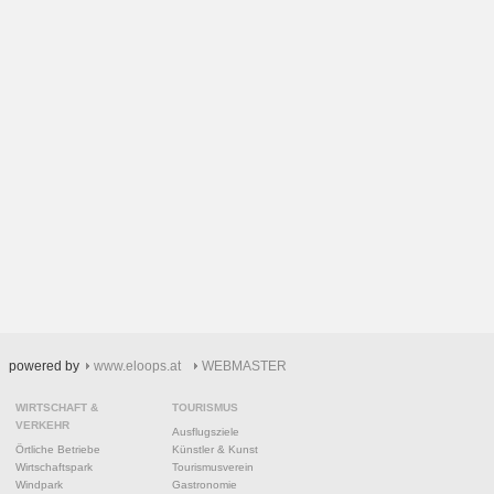
powered by
www.eloops.at
WEBMASTER
WIRTSCHAFT &
TOURISMUS
VERKEHR
Ausflugsziele
Örtliche Betriebe
Künstler & Kunst
Wirtschaftspark
Tourismusverein
Windpark
Gastronomie