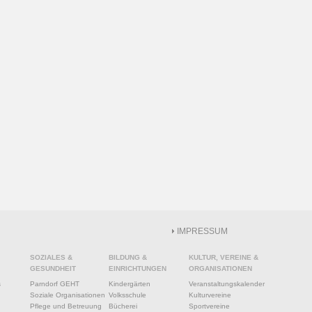
IMPRESSUM
SOZIALES &
BILDUNG &
KULTUR, VEREINE &
GESUNDHEIT
EINRICHTUNGEN
ORGANISATIONEN
s
Parndorf GEHT
Kindergärten
Veranstaltungskalender
Soziale Organisationen
Volksschule
Kulturvereine
Pflege und Betreuung
Bücherei
Sportvereine