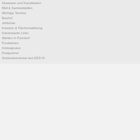
Abwasser und Kanalisation
Müll & Sammelstellen
Wichtige Termine
Bauhof
Jobbörse
Kataster & Flächenwidmung
Interessante Links
Wahlen in Parndorf
Fundwesen
Amtssignatur
Postpartner
Gebäudeinventar laut EED III