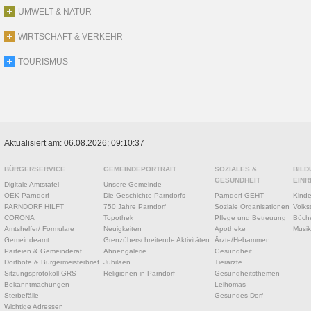
UMWELT & NATUR
WIRTSCHAFT & VERKEHR
TOURISMUS
Aktualisiert am: 06.08.2026; 09:10:37
BÜRGERSERVICE
GEMEINDEPORTRAIT
SOZIALES &
BILD
GESUNDHEIT
EINR
Digitale Amtstafel
Unsere Gemeinde
ÖEK Parndorf
Die Geschichte Parndorfs
Parndorf GEHT
Kinde
PARNDORF HILFT
750 Jahre Parndorf
Soziale Organisationen
Volks
CORONA
Topothek
Pflege und Betreuung
Büche
Amtshelfer/ Formulare
Neuigkeiten
Apotheke
Musik
Gemeindeamt
Grenzüberschreitende Aktivitäten
Ärzte/Hebammen
Parteien & Gemeinderat
Ahnengalerie
Gesundheit
Dorfbote & Bürgermeisterbrief
Jubiläen
Tierärzte
Sitzungsprotokoll GRS
Religionen in Parndorf
Gesundheitsthemen
Bekanntmachungen
Leihomas
Sterbefälle
Gesundes Dorf
Wichtige Adressen