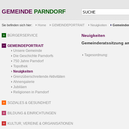
GEMEINDE
PARNDORF
Sie befinden sich hier:
Home
GEMEINDEPORTRAIT
Neuigkeiten
Gemeinder
Neuigkeiten
BÜRGERSERVICE
Gemeinderatssitzung am
GEMEINDEPORTRAIT
Unsere Gemeinde
Tagesordnung:
Die Geschichte Parndorfs
750 Jahre Parndorf
Topothek
Neuigkeiten
Grenzüberschreitende Aktivitäten
Ahnengalerie
Jubiläen
Religionen in Parndorf
SOZIALES & GESUNDHEIT
BILDUNG & EINRICHTUNGEN
KULTUR, VEREINE & ORGANISATIONEN