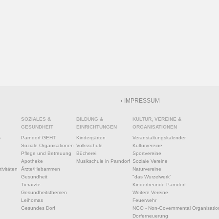
IMPRESSUM
SOZIALES &
BILDUNG &
KULTUR, VEREINE &
GESUNDHEIT
EINRICHTUNGEN
ORGANISATIONEN
s
Parndorf GEHT
Kindergärten
Veranstaltungskalender
Soziale Organisationen
Volksschule
Kulturvereine
Pflege und Betreuung
Bücherei
Sportvereine
Apotheke
Musikschule in Parndorf
Soziale Vereine
ivitäten
Ärzte/Hebammen
Naturvereine
Gesundheit
"das Wurzelwerk"
Tierärzte
Kinderfreunde Parndorf
Gesundheitsthemen
Weitere Vereine
Leihomas
Feuerwehr
Gesundes Dorf
NGO - Non-Governmental Organisatio
Dorferneuerung