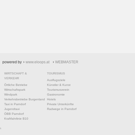
powered by
www.eloops.at
WEBMASTER
WIRTSCHAFT &
TOURISMUS
VERKEHR
Ausflugsziele
Örtliche Betriebe
Künstler & Kunst
Wirtschaftspark
Tourismusverein
Windpark
Gastronomie
Verkehrsbetriebe Burgenland
Hotels
Taxi in Parndorf
Private Unterkünfte
Jugendtaxi
Radwege in Parndorf
ÖBB Parndorf
Kraftfahrlinie B10
n