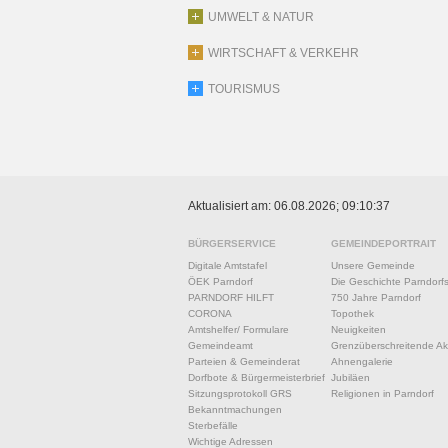
UMWELT & NATUR
WIRTSCHAFT & VERKEHR
TOURISMUS
Aktualisiert am: 06.08.2026; 09:10:37
BÜRGERSERVICE
GEMEINDEPORTRAIT
Digitale Amtstafel
Unsere Gemeinde
ÖEK Parndorf
Die Geschichte Parndorf
PARNDORF HILFT
750 Jahre Parndorf
CORONA
Topothek
Amtshelfer/ Formulare
Neuigkeiten
Gemeindeamt
Grenzüberschreitende Akt
Parteien & Gemeinderat
Ahnengalerie
Dorfbote & Bürgermeisterbrief
Jubiläen
Sitzungsprotokoll GRS
Religionen in Parndorf
Bekanntmachungen
Sterbefälle
Wichtige Adressen