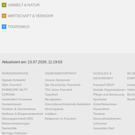
UMWELT & NATUR
WIRTSCHAFT & VERKEHR
TOURISMUS
Aktualisiert am: 23.07.2026; 11:19:03
BÜRGERSERVICE
GEMEINDEPORTRAIT
SOZIALES &
BILD
GESUNDHEIT
EINR
Digitale Amtstafel
Unsere Gemeinde
ÖEK Parndorf
Die Geschichte Parndorfs
Parndorf GEHT
Kinde
PARNDORF HILFT
750 Jahre Parndorf
Soziale Organisationen
Volks
CORONA
Topothek
Pflege und Betreuung
Büche
Amtshelfer/ Formulare
Neuigkeiten
Apotheke
Musik
Gemeindeamt
Grenzüberschreitende Aktivitäten
Ärzte/Hebammen
Parteien & Gemeinderat
Ahnengalerie
Gesundheit
Dorfbote & Bürgermeisterbrief
Jubiläen
Tierärzte
Sitzungsprotokoll GRS
Religionen in Parndorf
Gesundheitsthemen
Bekanntmachungen
Leihomas
Sterbefälle
Gesundes Dorf
Wichtige Adressen