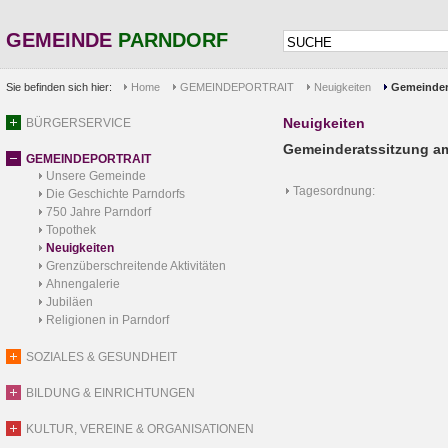
GEMEINDE
PARNDORF
Sie befinden sich hier:
Home
GEMEINDEPORTRAIT
Neuigkeiten
Gemeinder
Neuigkeiten
BÜRGERSERVICE
Gemeinderatssitzung am
GEMEINDEPORTRAIT
Unsere Gemeinde
Tagesordnung:
Die Geschichte Parndorfs
750 Jahre Parndorf
Topothek
Neuigkeiten
Grenzüberschreitende Aktivitäten
Ahnengalerie
Jubiläen
Religionen in Parndorf
SOZIALES & GESUNDHEIT
BILDUNG & EINRICHTUNGEN
KULTUR, VEREINE & ORGANISATIONEN