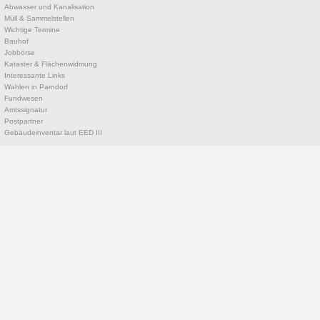
Abwasser und Kanalisation
Müll & Sammelstellen
Wichtige Termine
Bauhof
Jobbörse
Kataster & Flächenwidmung
Interessante Links
Wahlen in Parndorf
Fundwesen
Amtssignatur
Postpartner
Gebäudeinventar laut EED III