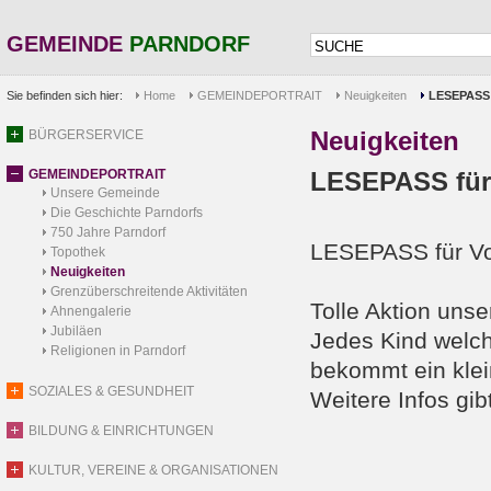
GEMEINDE
PARNDORF
Sie befinden sich hier:
Home
GEMEINDEPORTRAIT
Neuigkeiten
LESEPASS 
Neuigkeiten
BÜRGERSERVICE
GEMEINDEPORTRAIT
LESEPASS für
Unsere Gemeinde
Die Geschichte Parndorfs
750 Jahre Parndorf
LESEPASS für Vo
Topothek
Neuigkeiten
Grenzüberschreitende Aktivitäten
Tolle Aktion unse
Ahnengalerie
Jubiläen
Jedes Kind welch
Religionen in Parndorf
bekommt ein kle
SOZIALES & GESUNDHEIT
Weitere Infos gib
BILDUNG & EINRICHTUNGEN
KULTUR, VEREINE & ORGANISATIONEN