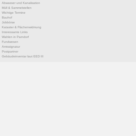
Abwasser und Kanalisation
Müll & Sammelstellen
Wichtige Termine
Bauhof
Jobbörse
Kataster & Flächenwidmung
Interessante Links
Wahlen in Parndorf
Fundwesen
Amtssignatur
Postpartner
Gebäudeinventar laut EED III