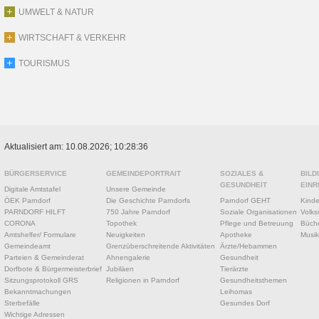
UMWELT & NATUR
WIRTSCHAFT & VERKEHR
TOURISMUS
Aktualisiert am: 10.08.2026; 10:28:36
BÜRGERSERVICE
GEMEINDEPORTRAIT
SOZIALES &
BILD
GESUNDHEIT
EINR
Digitale Amtstafel
Unsere Gemeinde
ÖEK Parndorf
Die Geschichte Parndorfs
Parndorf GEHT
Kinde
PARNDORF HILFT
750 Jahre Parndorf
Soziale Organisationen
Volks
CORONA
Topothek
Pflege und Betreuung
Büche
Amtshelfer/ Formulare
Neuigkeiten
Apotheke
Musik
Gemeindeamt
Grenzüberschreitende Aktivitäten
Ärzte/Hebammen
Parteien & Gemeinderat
Ahnengalerie
Gesundheit
Dorfbote & Bürgermeisterbrief
Jubiläen
Tierärzte
Sitzungsprotokoll GRS
Religionen in Parndorf
Gesundheitsthemen
Bekanntmachungen
Leihomas
Sterbefälle
Gesundes Dorf
Wichtige Adressen