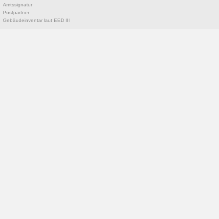
Amtssignatur
Postpartner
Gebäudeinventar laut EED III