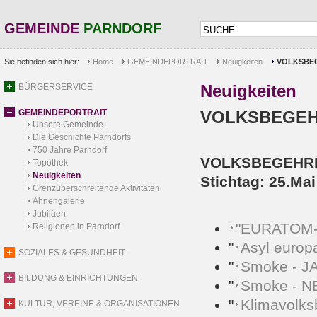
GEMEINDE
PARNDORF
Sie befinden sich hier:
Home
GEMEINDEPORTRAIT
Neuigkeiten
VOLKSBEGE
Neuigkeiten
BÜRGERSERVICE
GEMEINDEPORTRAIT
VOLKSBEGEHRE
Unsere Gemeinde
Die Geschichte Parndorfs
750 Jahre Parndorf
VOLKSBEGEHR
Topothek
Neuigkeiten
Stichtag: 25.Ma
Grenzüberschreitende Aktivitäten
Ahnengalerie
Jubiläen
"EURATOM-A
Religionen in Parndorf
"
Asyl europ
SOZIALES & GESUNDHEIT
"
Smoke - JA
BILDUNG & EINRICHTUNGEN
"
Smoke - N
"
Klimavolk
KULTUR, VEREINE & ORGANISATIONEN