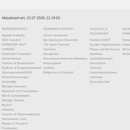
Aktualisiert am: 23.07.2026; 11:19:03
BÜRGERSERVICE
GEMEINDEPORTRAIT
SOZIALES &
BILD
GESUNDHEIT
EINR
Digitale Amtstafel
Unsere Gemeinde
ÖEK Parndorf
Die Geschichte Parndorfs
Parndorf GEHT
Kinde
PARNDORF HILFT
750 Jahre Parndorf
Soziale Organisationen
Volks
CORONA
Topothek
Pflege und Betreuung
Büche
Amtshelfer/ Formulare
Neuigkeiten
Apotheke
Musik
Gemeindeamt
Grenzüberschreitende Aktivitäten
Ärzte/Hebammen
Parteien & Gemeinderat
Ahnengalerie
Gesundheit
Dorfbote & Bürgermeisterbrief
Jubiläen
Tierärzte
Sitzungsprotokoll GRS
Religionen in Parndorf
Gesundheitsthemen
Bekanntmachungen
Leihomas
Sterbefälle
Gesundes Dorf
Wichtige Adressen
Abwasser und Kanalisation
Müll & Sammelstellen
Wichtige Termine
Bauhof
Jobbörse
Kataster & Flächenwidmung
Interessante Links
Wahlen in Parndorf
Fundwesen