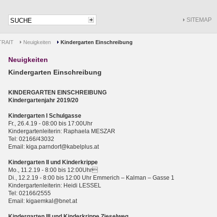
SITEMAP
RAIT
Neuigkeiten
Kindergarten Einschreibung
Neuigkeiten
Kindergarten Einschreibung
KINDERGARTEN EINSCHREIBUNG
Kindergartenjahr 2019/20
Kindergarten I Schulgasse
Fr., 26.4.19 - 08:00 bis 17:00Uhr
Kindergartenleiterin: Raphaela MESZAR
Tel: 02166/43032
Email: kiga.parndorf@kabelplus.at
Kindergarten II und Kinderkrippe
Mo., 11.2.19 - 8:00 bis 12:00Uhr
Di., 12.2.19 - 8:00 bis 12:00 Uhr Emmerich – Kalman – Gasse 1
Kindergartenleiterin: Heidi LESSEL
Tel: 02166/2555
Email: kigaemkal@bnet.at
Kindergarten III und Kinderkrippe Zieselweg