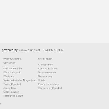
powered by
www.eloops.at
WEBMASTER
WIRTSCHAFT &
TOURISMUS
VERKEHR
Ausflugsziele
Örtliche Betriebe
Künstler & Kunst
Wirtschaftspark
Tourismusverein
Windpark
Gastronomie
Verkehrsbetriebe Burgenland
Hotels
Taxi in Parndorf
Private Unterkünfte
Jugendtaxi
Radwege in Parndorf
ÖBB Parndorf
Kraftfahrlinie B10
n