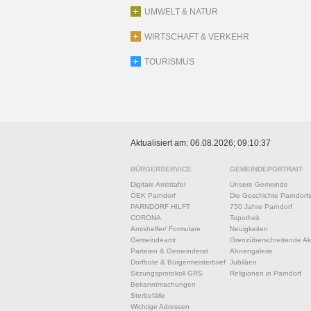
UMWELT & NATUR
WIRTSCHAFT & VERKEHR
TOURISMUS
Aktualisiert am: 06.08.2026; 09:10:37
BÜRGERSERVICE
GEMEINDEPORTRAIT
Digitale Amtstafel
Unsere Gemeinde
ÖEK Parndorf
Die Geschichte Parndorf
PARNDORF HILFT
750 Jahre Parndorf
CORONA
Topothek
Amtshelfer/ Formulare
Neuigkeiten
Gemeindeamt
Grenzüberschreitende Akt
Parteien & Gemeinderat
Ahnengalerie
Dorfbote & Bürgermeisterbrief
Jubiläen
Sitzungsprotokoll GRS
Religionen in Parndorf
Bekanntmachungen
Sterbefälle
Wichtige Adressen