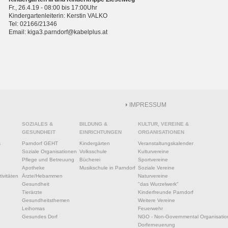
Fr., 26.4.19 - 08:00 bis 17:00Uhr
Kindergartenleiterin: Kerstin VALKO
Tel: 02166/21346
Email: kiga3.parndorf@kabelplus.at
IMPRESSUM
SOZIALES &
BILDUNG &
KULTUR, VEREINE &
GESUNDHEIT
EINRICHTUNGEN
ORGANISATIONEN
s
Parndorf GEHT
Kindergärten
Veranstaltungskalender
Soziale Organisationen
Volksschule
Kulturvereine
Pflege und Betreuung
Bücherei
Sportvereine
Apotheke
Musikschule in Parndorf
Soziale Vereine
ivitäten
Ärzte/Hebammen
Naturvereine
Gesundheit
"das Wurzelwerk"
Tierärzte
Kinderfreunde Parndorf
Gesundheitsthemen
Weitere Vereine
Leihomas
Feuerwehr
Gesundes Dorf
NGO - Non-Governmental Organisatio
Dorferneuerung