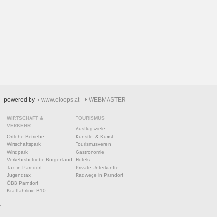
powered by
www.eloops.at
WEBMASTER
WIRTSCHAFT &
TOURISMUS
VERKEHR
Ausflugsziele
Örtliche Betriebe
Künstler & Kunst
Wirtschaftspark
Tourismusverein
Windpark
Gastronomie
Verkehrsbetriebe Burgenland
Hotels
Taxi in Parndorf
Private Unterkünfte
Jugendtaxi
Radwege in Parndorf
ÖBB Parndorf
Kraftfahrlinie B10
n