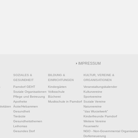
IMPRESSUM
SOZIALES &
BILDUNG &
KULTUR, VEREINE &
GESUNDHEIT
EINRICHTUNGEN
ORGANISATIONEN
s
Parndorf GEHT
Kindergärten
Veranstaltungskalender
Soziale Organisationen
Volksschule
Kulturvereine
Pflege und Betreuung
Bücherei
Sportvereine
Apotheke
Musikschule in Parndorf
Soziale Vereine
ivitäten
Ärzte/Hebammen
Naturvereine
Gesundheit
"das Wurzelwerk"
Tierärzte
Kinderfreunde Parndorf
Gesundheitsthemen
Weitere Vereine
Leihomas
Feuerwehr
Gesundes Dorf
NGO - Non-Governmental Organisatio
Dorferneuerung