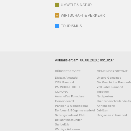
UMWELT & NATUR
WIRTSCHAFT & VERKEHR
TOURISMUS
Aktualisiert am: 06.08.2026; 09:10:37
BÜRGERSERVICE
GEMEINDEPORTRAIT
Digitale Amtstafel
Unsere Gemeinde
ÖEK Parndorf
Die Geschichte Parndorf
PARNDORF HILFT
750 Jahre Parndorf
CORONA
Topothek
Amtshelfer/ Formulare
Neuigkeiten
Gemeindeamt
Grenzüberschreitende Akt
Parteien & Gemeinderat
Ahnengalerie
Dorfbote & Bürgermeisterbrief
Jubiläen
Sitzungsprotokoll GRS
Religionen in Parndorf
Bekanntmachungen
Sterbefälle
Wichtige Adressen