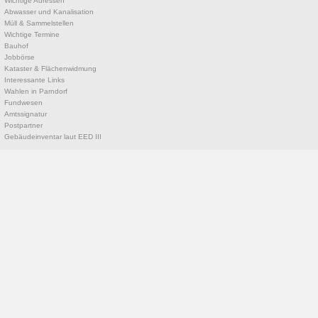
Wichtige Adressen
Abwasser und Kanalisation
Müll & Sammelstellen
Wichtige Termine
Bauhof
Jobbörse
Kataster & Flächenwidmung
Interessante Links
Wahlen in Parndorf
Fundwesen
Amtssignatur
Postpartner
Gebäudeinventar laut EED III