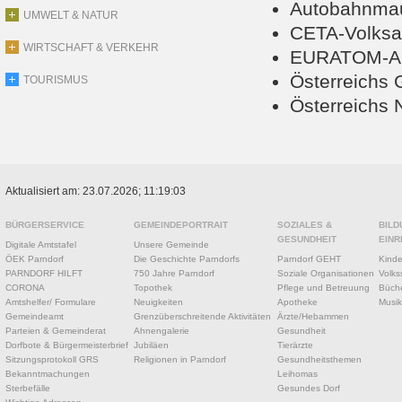
Autobahnmau
UMWELT & NATUR
CETA-Volks
WIRTSCHAFT & VERKEHR
EURATOM-Aus
Österreichs 
TOURISMUS
Österreichs N
Aktualisiert am: 23.07.2026; 11:19:03
BÜRGERSERVICE
GEMEINDEPORTRAIT
SOZIALES &
BILD
GESUNDHEIT
EINR
Digitale Amtstafel
Unsere Gemeinde
ÖEK Parndorf
Die Geschichte Parndorfs
Parndorf GEHT
Kinde
PARNDORF HILFT
750 Jahre Parndorf
Soziale Organisationen
Volks
CORONA
Topothek
Pflege und Betreuung
Büche
Amtshelfer/ Formulare
Neuigkeiten
Apotheke
Musik
Gemeindeamt
Grenzüberschreitende Aktivitäten
Ärzte/Hebammen
Parteien & Gemeinderat
Ahnengalerie
Gesundheit
Dorfbote & Bürgermeisterbrief
Jubiläen
Tierärzte
Sitzungsprotokoll GRS
Religionen in Parndorf
Gesundheitsthemen
Bekanntmachungen
Leihomas
Sterbefälle
Gesundes Dorf