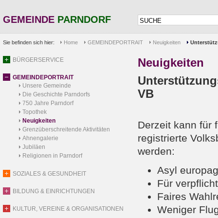
GEMEINDE
PARNDORF
Sie befinden sich hier:
Home
GEMEINDEPORTRAIT
Neuigkeiten
Unterstütz
Neuigkeiten
BÜRGERSERVICE
GEMEINDEPORTRAIT
Unterstützungs
Unsere Gemeinde
VB
Die Geschichte Parndorfs
750 Jahre Parndorf
Topothek
Neuigkeiten
Derzeit kann für
Grenzüberschreitende Aktivitäten
registrierte Vol
Ahnengalerie
Jubiläen
werden:
Religionen in Parndorf
Asyl europa
SOZIALES & GESUNDHEIT
Für verpflic
BILDUNG & EINRICHTUNGEN
Faires Wahlr
Weniger Flu
KULTUR, VEREINE & ORGANISATIONEN