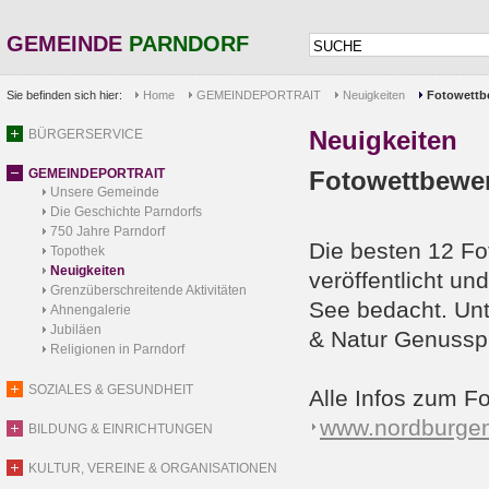
GEMEINDE
PARNDORF
Sie befinden sich hier:
Home
GEMEINDEPORTRAIT
Neuigkeiten
Fotowettb
Neuigkeiten
BÜRGERSERVICE
GEMEINDEPORTRAIT
Fotowettbewer
Unsere Gemeinde
Die Geschichte Parndorfs
750 Jahre Parndorf
Die besten 12 F
Topothek
Neuigkeiten
veröffentlicht u
Grenzüberschreitende Aktivitäten
See bedacht. Unt
Ahnengalerie
Jubiläen
& Natur Genuss
Religionen in Parndorf
SOZIALES & GESUNDHEIT
Alle Infos zum F
www.nordburgenl
BILDUNG & EINRICHTUNGEN
KULTUR, VEREINE & ORGANISATIONEN