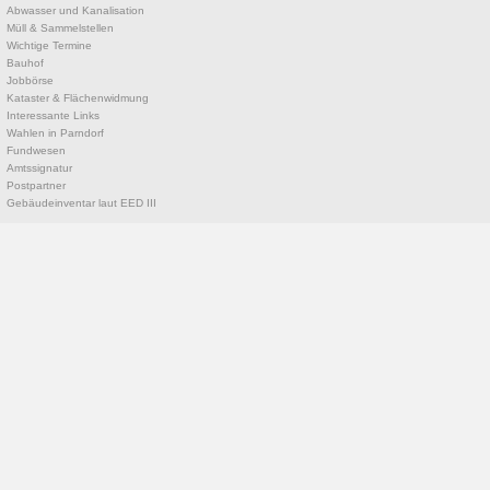
Abwasser und Kanalisation
Müll & Sammelstellen
Wichtige Termine
Bauhof
Jobbörse
Kataster & Flächenwidmung
Interessante Links
Wahlen in Parndorf
Fundwesen
Amtssignatur
Postpartner
Gebäudeinventar laut EED III