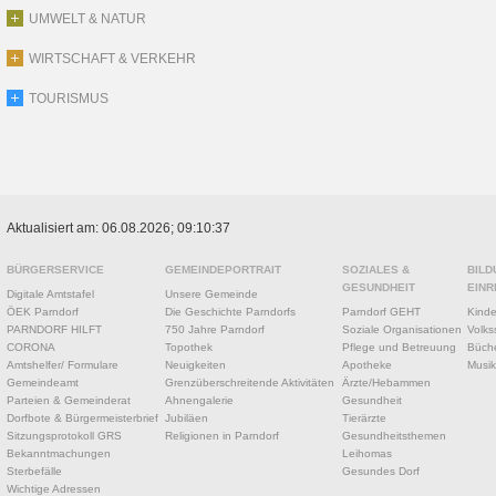
UMWELT & NATUR
WIRTSCHAFT & VERKEHR
TOURISMUS
Aktualisiert am: 06.08.2026; 09:10:37
BÜRGERSERVICE
GEMEINDEPORTRAIT
SOZIALES &
BILD
GESUNDHEIT
EINR
Digitale Amtstafel
Unsere Gemeinde
ÖEK Parndorf
Die Geschichte Parndorfs
Parndorf GEHT
Kinde
PARNDORF HILFT
750 Jahre Parndorf
Soziale Organisationen
Volks
CORONA
Topothek
Pflege und Betreuung
Büche
Amtshelfer/ Formulare
Neuigkeiten
Apotheke
Musik
Gemeindeamt
Grenzüberschreitende Aktivitäten
Ärzte/Hebammen
Parteien & Gemeinderat
Ahnengalerie
Gesundheit
Dorfbote & Bürgermeisterbrief
Jubiläen
Tierärzte
Sitzungsprotokoll GRS
Religionen in Parndorf
Gesundheitsthemen
Bekanntmachungen
Leihomas
Sterbefälle
Gesundes Dorf
Wichtige Adressen