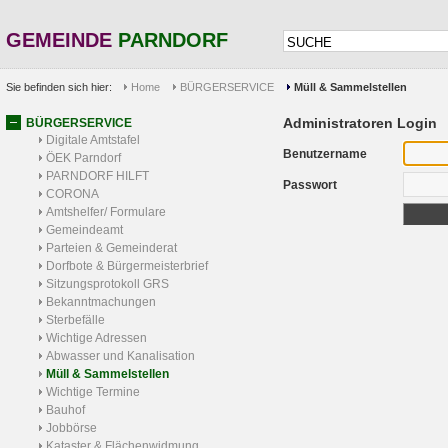
GEMEINDE
PARNDORF
Sie befinden sich hier:
Home
BÜRGERSERVICE
Müll & Sammelstellen
Administratoren Login
BÜRGERSERVICE
Digitale Amtstafel
Benutzername
ÖEK Parndorf
PARNDORF HILFT
Passwort
CORONA
Amtshelfer/ Formulare
Gemeindeamt
Parteien & Gemeinderat
Dorfbote & Bürgermeisterbrief
Sitzungsprotokoll GRS
Bekanntmachungen
Sterbefälle
Wichtige Adressen
Abwasser und Kanalisation
Müll & Sammelstellen
Wichtige Termine
Bauhof
Jobbörse
Kataster & Flächenwidmung