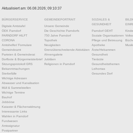
Aktualisiert am: 06.08.2026; 09:10:37
BÜRGERSERVICE
GEMEINDEPORTRAIT
SOZIALES &
BILD
GESUNDHEIT
EINR
Digitale Amtstafel
Unsere Gemeinde
ÖEK Parndorf
Die Geschichte Parndorfs
Parndorf GEHT
Kinde
PARNDORF HILFT
750 Jahre Parndorf
Soziale Organisationen
Volks
CORONA
Topothek
Pflege und Betreuung
Büche
Amtshelfer/ Formulare
Neuigkeiten
Apotheke
Musik
Gemeindeamt
Grenzüberschreitende Aktivitäten
Ärzte/Hebammen
Parteien & Gemeinderat
Ahnengalerie
Gesundheit
Dorfbote & Bürgermeisterbrief
Jubiläen
Tierärzte
Sitzungsprotokoll GRS
Religionen in Parndorf
Gesundheitsthemen
Bekanntmachungen
Leihomas
Sterbefälle
Gesundes Dorf
Wichtige Adressen
Abwasser und Kanalisation
Müll & Sammelstellen
Wichtige Termine
Bauhof
Jobbörse
Kataster & Flächenwidmung
Interessante Links
Wahlen in Parndorf
Fundwesen
Amtssignatur
Postpartner