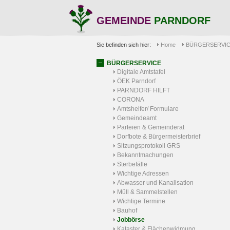
GEMEINDE
PARNDORF
Sie befinden sich hier:
Home
BÜRGERSERVI
BÜRGERSERVICE
Digitale Amtstafel
ÖEK Parndorf
PARNDORF HILFT
CORONA
Amtshelfer/ Formulare
Gemeindeamt
Parteien & Gemeinderat
Dorfbote & Bürgermeisterbrief
Sitzungsprotokoll GRS
Bekanntmachungen
Sterbefälle
Wichtige Adressen
Abwasser und Kanalisation
Müll & Sammelstellen
Wichtige Termine
Bauhof
Jobbörse
Kataster & Flächenwidmung