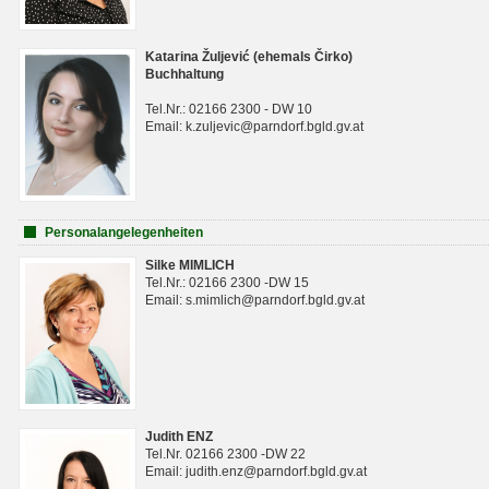
Katarina Žuljević (ehemals Čirko)
Buchhaltung
Tel.Nr.: 02166 2300 - DW 10
Email: k.zuljevic@parndorf.bgld.gv.at
Personalangelegenheiten
Silke MIMLICH
Tel.Nr.: 02166 2300 -DW 15
Email: s.mimlich@parndorf.bgld.gv.at
Judith ENZ
Tel.Nr. 02166 2300 -DW 22
Email: judith.enz@parndorf.bgld.gv.at