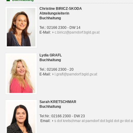
Christine BIRICZ-SKODA
Abteilungsleiterin
Buchhaltung
Tel.: 02166 2300 - DW 14
E-Mail:
c.biricz@parndorf.bgld.gv.at
Lydia GRAFL
Buchhaltung
Tel.: 02166 2300 - 20
E-Mail:
l.grafl@parndorf.bgld.gv.at
Sarah KRETSCHMAR
Buchhaltung
Tel:Nr.: 02166 2300 - DW 23
Email:
s dot kretschmar at parndorf dot bgld dot gv dot a