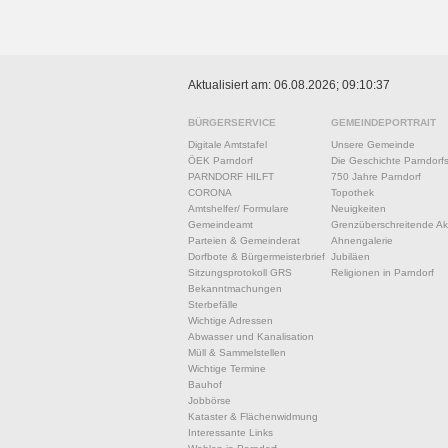
Aktualisiert am: 06.08.2026; 09:10:37
BÜRGERSERVICE
GEMEINDEPORTRAIT
Digitale Amtstafel
Unsere Gemeinde
ÖEK Parndorf
Die Geschichte Parndorf
PARNDORF HILFT
750 Jahre Parndorf
CORONA
Topothek
Amtshelfer/ Formulare
Neuigkeiten
Gemeindeamt
Grenzüberschreitende Akt
Parteien & Gemeinderat
Ahnengalerie
Dorfbote & Bürgermeisterbrief
Jubiläen
Sitzungsprotokoll GRS
Religionen in Parndorf
Bekanntmachungen
Sterbefälle
Wichtige Adressen
Abwasser und Kanalisation
Müll & Sammelstellen
Wichtige Termine
Bauhof
Jobbörse
Kataster & Flächenwidmung
Interessante Links