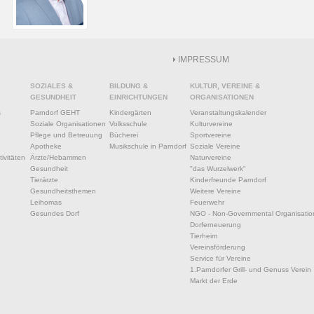
IMPRESSUM
SOZIALES &
BILDUNG &
KULTUR, VEREINE &
GESUNDHEIT
EINRICHTUNGEN
ORGANISATIONEN
s
Parndorf GEHT
Kindergärten
Veranstaltungskalender
Soziale Organisationen
Volksschule
Kulturvereine
Pflege und Betreuung
Bücherei
Sportvereine
Apotheke
Musikschule in Parndorf
Soziale Vereine
ivitäten
Ärzte/Hebammen
Naturvereine
Gesundheit
"das Wurzelwerk"
Tierärzte
Kinderfreunde Parndorf
Gesundheitsthemen
Weitere Vereine
Leihomas
Feuerwehr
Gesundes Dorf
NGO - Non-Governmental Organisatio
Dorferneuerung
Tierheim
Vereinsförderung
Service für Vereine
1.Parndorfer Grill- und Genuss Verein
Markt der Erde