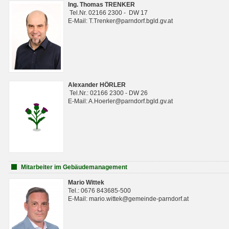
Ing. Thomas TRENKER
Tel.Nr. 02166 2300 - DW 17
E-Mail: T.Trenker@parndorf.bgld.gv.at
Alexander HÖRLER
Tel.Nr.: 02166 2300 - DW 26
E-Mail: A.Hoerler@parndorf.bgld.gv.at
Mitarbeiter im Gebäudemanagement
Mario Wittek
Tel.: 0676 843685-500
E-Mail: mario.wittek@gemeinde-parndorf.at