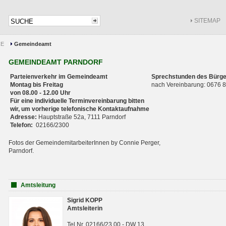
SITEMAP
CE
Gemeindeamt
GEMEINDEAMT PARNDORF
Parteienverkehr im Gemeindeamt
Sprechstunden des Bürge
Montag bis Freitag
nach Vereinbarung: 0676
von 08.00 - 12.00 Uhr
Für eine individuelle Terminvereinbarung bitten
wir, um vorherige telefonische Kontaktaufnahme
Adresse:
Hauptstraße 52a, 7111 Parndorf
Telefon:
02166/2300
Fotos der GemeindemitarbeiterInnen by Connie Perger,
Parndorf.
Amtsleitung
Sigrid KOPP
Amtsleiterin
Tel.Nr. 02166/23 00 - DW 13