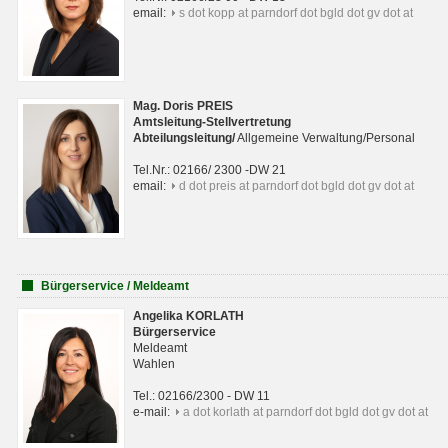
email:
s dot kopp at parndorf dot bgld dot gv dot at
Mag. Doris PREIS
Amtsleitung-Stellvertretung
Abteilungsleitun
g
/
Allgemeine Verwaltung/Personal
Tel.Nr.: 02166/ 2300 -DW 21
email:
d dot preis at parndorf dot bgld dot gv dot at
Bürgerservice / Meldeamt
Angelika KORLATH
Bürgerservice
Meldeamt
Wahlen
Tel.: 02166/2300 - DW 11
e-mail:
a dot korlath at parndorf dot bgld dot gv dot at