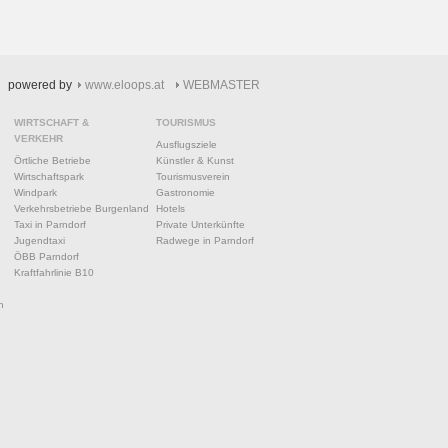
powered by
www.eloops.at
WEBMASTER
WIRTSCHAFT &
TOURISMUS
VERKEHR
Ausflugsziele
Örtliche Betriebe
Künstler & Kunst
Wirtschaftspark
Tourismusverein
Windpark
Gastronomie
Verkehrsbetriebe Burgenland
Hotels
Taxi in Parndorf
Private Unterkünfte
Jugendtaxi
Radwege in Parndorf
ÖBB Parndorf
Kraftfahrlinie B10
n