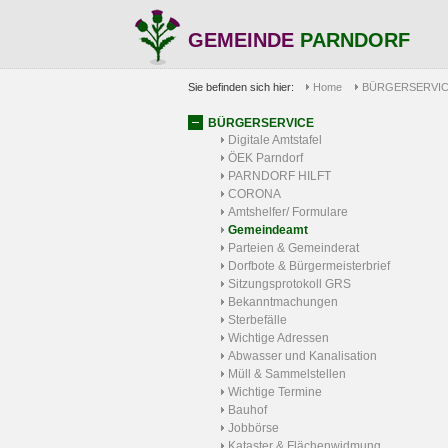
GEMEINDE
PARNDORF
Sie befinden sich hier:
Home
BÜRGERSERVI
BÜRGERSERVICE
Digitale Amtstafel
ÖEK Parndorf
PARNDORF HILFT
CORONA
Amtshelfer/ Formulare
Gemeindeamt
Parteien & Gemeinderat
Dorfbote & Bürgermeisterbrief
Sitzungsprotokoll GRS
Bekanntmachungen
Sterbefälle
Wichtige Adressen
Abwasser und Kanalisation
Müll & Sammelstellen
Wichtige Termine
Bauhof
Jobbörse
Kataster & Flächenwidmung