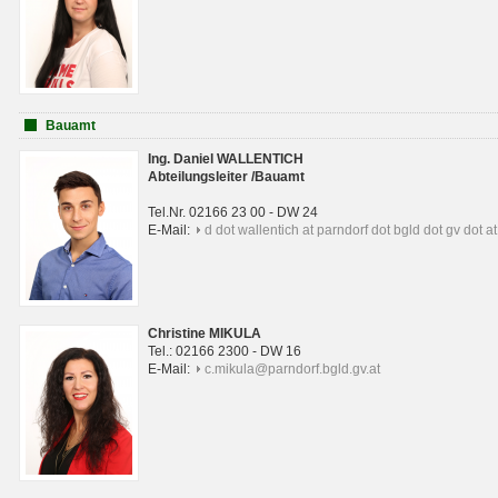
Bauamt
Ing. Daniel WALLENTICH
Abteilungsleiter /Bauamt
Tel.Nr. 02166 23 00 - DW 24
E-Mail:
d dot wallentich at parndorf dot bgld dot gv dot at
Christine MIKULA
Tel.: 02166 2300 - DW 16
E-Mail:
c.mikula@parndorf.bgld.gv.at