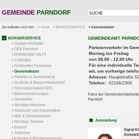
GEMEINDE
PARNDORF
Sie befinden sich hier:
Home
BÜRGERSERVICE
Gemeindeamt
GEMEINDEAMT PARND
BÜRGERSERVICE
Digitale Amtstafel
Parteienverkehr 
ÖEK Parndorf
Montag bis Freitag
PARNDORF HILFT
von 08.00 - 12.00 Uhr
CORONA
Für eine individuelle T
Amtshelfer/ Formulare
wir, um vorherige tele
Gemeindeamt
Adresse:
Hauptstraße 52
Parteien & Gemeinderat
Dorfbote & Bürgermeisterbrief
Telefon:
02166/2300
Sitzungsprotokoll GRS
Bekanntmachungen
Fotos der Gemeindemitarbeite
Sterbefälle
Parndorf.
Wichtige Adressen
Abwasser und Kanalisation
Müll & Sammelstellen
Amtsleitung
Wichtige Termine
Bauhof
Sigrid 
Jobbörse
Amtsleit
Kataster & Flächenwidmung