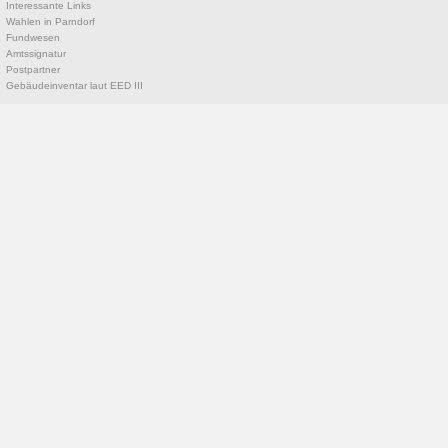
Interessante Links
Wahlen in Parndorf
Fundwesen
Amtssignatur
Postpartner
Gebäudeinventar laut EED III