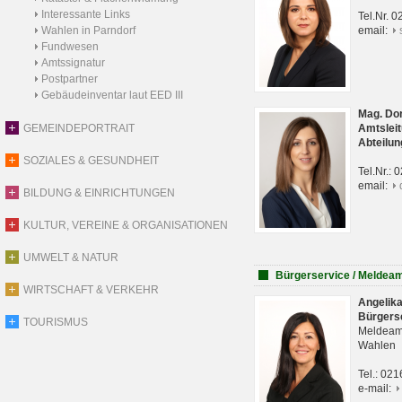
Interessante Links
Tel.Nr. 
Wahlen in Parndorf
email:
Fundwesen
Amtssignatur
Postpartner
Gebäudeinventar laut EED III
Mag. Do
GEMEINDEPORTRAIT
Amtsleit
Abteilun
SOZIALES & GESUNDHEIT
Tel.Nr.:
email:
BILDUNG & EINRICHTUNGEN
KULTUR, VEREINE & ORGANISATIONEN
UMWELT & NATUR
Bürgerservice / Meldea
WIRTSCHAFT & VERKEHR
Angelik
Bürgers
TOURISMUS
Meldeam
Wahlen
Tel.: 02
e-mail: