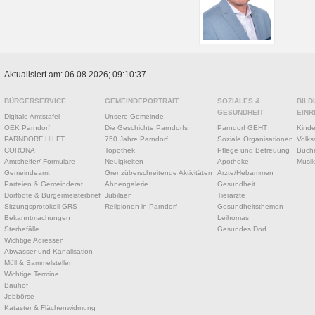
Aktualisiert am: 06.08.2026; 09:10:37
BÜRGERSERVICE
GEMEINDEPORTRAIT
SOZIALES &
BILD
GESUNDHEIT
EINR
Digitale Amtstafel
Unsere Gemeinde
ÖEK Parndorf
Die Geschichte Parndorfs
Parndorf GEHT
Kinde
PARNDORF HILFT
750 Jahre Parndorf
Soziale Organisationen
Volks
CORONA
Topothek
Pflege und Betreuung
Büche
Amtshelfer/ Formulare
Neuigkeiten
Apotheke
Musik
Gemeindeamt
Grenzüberschreitende Aktivitäten
Ärzte/Hebammen
Parteien & Gemeinderat
Ahnengalerie
Gesundheit
Dorfbote & Bürgermeisterbrief
Jubiläen
Tierärzte
Sitzungsprotokoll GRS
Religionen in Parndorf
Gesundheitsthemen
Bekanntmachungen
Leihomas
Sterbefälle
Gesundes Dorf
Wichtige Adressen
Abwasser und Kanalisation
Müll & Sammelstellen
Wichtige Termine
Bauhof
Jobbörse
Kataster & Flächenwidmung