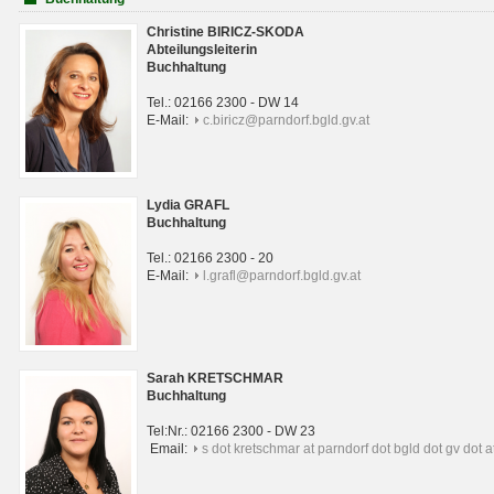
Christine BIRICZ-SKODA
Abteilungsleiterin
Buchhaltung
Tel.: 02166 2300 - DW 14
E-Mail:
c.biricz@parndorf.bgld.gv.at
Lydia GRAFL
Buchhaltung
Tel.: 02166 2300 - 20
E-Mail:
l.grafl@parndorf.bgld.gv.at
Sarah KRETSCHMAR
Buchhaltung
Tel:Nr.: 02166 2300 - DW 23
Email:
s dot kretschmar at parndorf dot bgld dot gv dot a