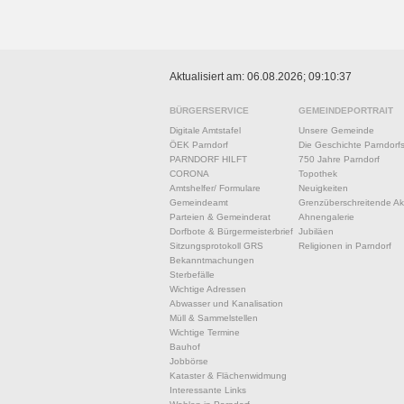
Aktualisiert am: 06.08.2026; 09:10:37
BÜRGERSERVICE
GEMEINDEPORTRAIT
Digitale Amtstafel
Unsere Gemeinde
ÖEK Parndorf
Die Geschichte Parndorf
PARNDORF HILFT
750 Jahre Parndorf
CORONA
Topothek
Amtshelfer/ Formulare
Neuigkeiten
Gemeindeamt
Grenzüberschreitende Akt
Parteien & Gemeinderat
Ahnengalerie
Dorfbote & Bürgermeisterbrief
Jubiläen
Sitzungsprotokoll GRS
Religionen in Parndorf
Bekanntmachungen
Sterbefälle
Wichtige Adressen
Abwasser und Kanalisation
Müll & Sammelstellen
Wichtige Termine
Bauhof
Jobbörse
Kataster & Flächenwidmung
Interessante Links