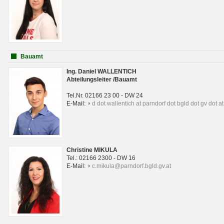
Bauamt
Ing. Daniel WALLENTICH
Abteilungsleiter /Bauamt
Tel.Nr. 02166 23 00 - DW 24
E-Mail:
d dot wallentich at parndorf dot bgld dot gv dot at
Christine MIKULA
Tel.: 02166 2300 - DW 16
E-Mail:
c.mikula@parndorf.bgld.gv.at