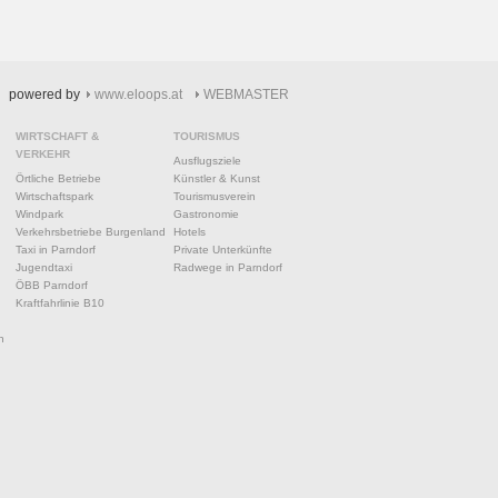
powered by
www.eloops.at
WEBMASTER
WIRTSCHAFT &
TOURISMUS
VERKEHR
Ausflugsziele
Örtliche Betriebe
Künstler & Kunst
Wirtschaftspark
Tourismusverein
Windpark
Gastronomie
Verkehrsbetriebe Burgenland
Hotels
Taxi in Parndorf
Private Unterkünfte
Jugendtaxi
Radwege in Parndorf
ÖBB Parndorf
Kraftfahrlinie B10
n