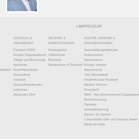
IMPRESSUM
SOZIALES &
BILDUNG &
KULTUR, VEREINE &
GESUNDHEIT
EINRICHTUNGEN
ORGANISATIONEN
s
Parndorf GEHT
Kindergärten
Veranstaltungskalender
Soziale Organisationen
Volksschule
Kulturvereine
Pflege und Betreuung
Bücherei
Sportvereine
Apotheke
Musikschule in Parndorf
Soziale Vereine
ivitäten
Ärzte/Hebammen
Naturvereine
Gesundheit
"das Wurzelwerk"
Tierärzte
Kinderfreunde Parndorf
Gesundheitsthemen
Weitere Vereine
Leihomas
Feuerwehr
Gesundes Dorf
NGO - Non-Governmental Organisatio
Dorferneuerung
Tierheim
Vereinsförderung
Service für Vereine
1.Parndorfer Grill- und Genuss Verein
Markt der Erde