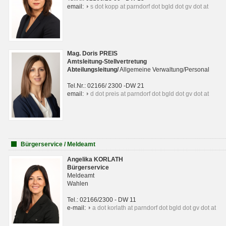
email:
s dot kopp at parndorf dot bgld dot gv dot at
Mag. Doris PREIS
Amtsleitung-Stellvertretung
Abteilungsleitun
g
/
Allgemeine Verwaltung/Personal
Tel.Nr.: 02166/ 2300 -DW 21
email:
d dot preis at parndorf dot bgld dot gv dot at
Bürgerservice / Meldeamt
Angelika KORLATH
Bürgerservice
Meldeamt
Wahlen
Tel.: 02166/2300 - DW 11
e-mail:
a dot korlath at parndorf dot bgld dot gv dot at