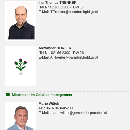
Ing. Thomas TRENKER
Tel.Nr. 02166 2300 - DW 17
E-Mail: T.Trenker@parndorf.bgld.gv.at
Alexander HÖRLER
Tel.Nr.: 02166 2300 - DW 26
E-Mail: A.Hoerler@parndorf.bgld.gv.at
Mitarbeiter im Gebäudemanagement
Mario Wittek
Tel.: 0676 843685-500
E-Mail: mario.wittek@gemeinde-parndorf.at