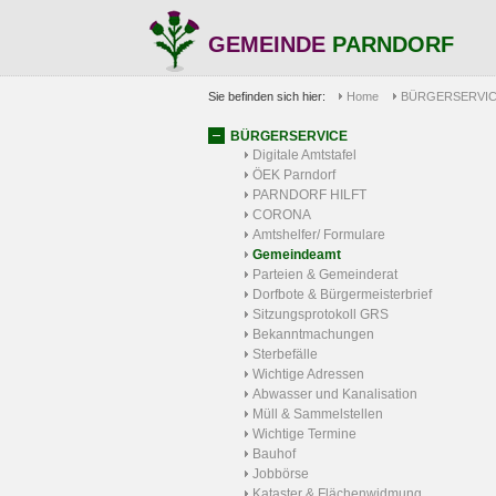
GEMEINDE
PARNDORF
Sie befinden sich hier:
Home
BÜRGERSERVI
BÜRGERSERVICE
Digitale Amtstafel
ÖEK Parndorf
PARNDORF HILFT
CORONA
Amtshelfer/ Formulare
Gemeindeamt
Parteien & Gemeinderat
Dorfbote & Bürgermeisterbrief
Sitzungsprotokoll GRS
Bekanntmachungen
Sterbefälle
Wichtige Adressen
Abwasser und Kanalisation
Müll & Sammelstellen
Wichtige Termine
Bauhof
Jobbörse
Kataster & Flächenwidmung