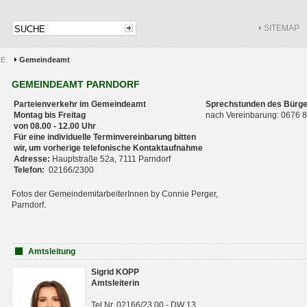
SITEMAP
CE
Gemeindeamt
GEMEINDEAMT PARNDORF
Parteienverkehr im Gemeindeamt
Sprechstunden des Bürge
Montag bis Freitag
nach Vereinbarung: 0676
von 08.00 - 12.00 Uhr
Für eine individuelle Terminvereinbarung bitten
wir, um vorherige telefonische Kontaktaufnahme
Adresse:
Hauptstraße 52a, 7111 Parndorf
Telefon:
02166/2300
Fotos der GemeindemitarbeiterInnen by Connie Perger,
Parndorf.
Amtsleitung
Sigrid KOPP
Amtsleiterin
Tel.Nr. 02166/23 00 - DW 13