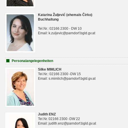
Katarina Žuljević (ehemals Čirko)
Buchhaltung
Tel.Nr.: 02166 2300 - DW 10
Email: k.zuljevic@parndorf.bgld.gv.at
Personalangelegenheiten
Silke MIMLICH
Tel.Nr.: 02166 2300 -DW 15
Email: s.mimlich@parndorf.bgld.gv.at
Judith ENZ
Tel.Nr. 02166 2300 -DW 22
Email: judith.enz@parndorf.bgld.gv.at