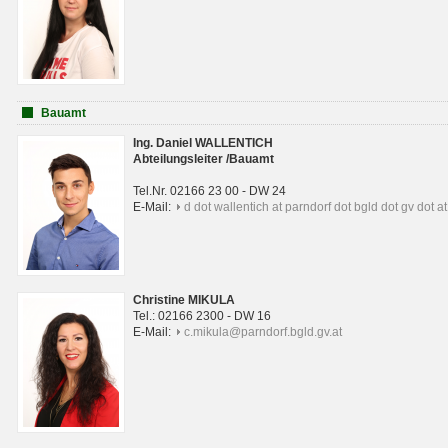
Bauamt
Ing. Daniel WALLENTICH
Abteilungsleiter /Bauamt
Tel.Nr. 02166 23 00 - DW 24
E-Mail:
d dot wallentich at parndorf dot bgld dot gv dot at
Christine MIKULA
Tel.: 02166 2300 - DW 16
E-Mail:
c.mikula@parndorf.bgld.gv.at