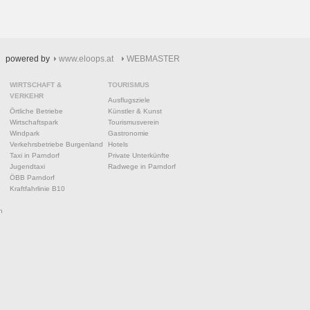
powered by
www.eloops.at
WEBMASTER
WIRTSCHAFT &
TOURISMUS
VERKEHR
Ausflugsziele
Örtliche Betriebe
Künstler & Kunst
Wirtschaftspark
Tourismusverein
Windpark
Gastronomie
Verkehrsbetriebe Burgenland
Hotels
Taxi in Parndorf
Private Unterkünfte
Jugendtaxi
Radwege in Parndorf
ÖBB Parndorf
Kraftfahrlinie B10
n