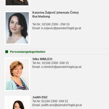
Katarina Žuljević (ehemals Čirko)
Buchhaltung
Tel.Nr.: 02166 2300 - DW 10
Email: k.zuljevic@parndorf.bgld.gv.at
Personalangelegenheiten
Silke MIMLICH
Tel.Nr.: 02166 2300 -DW 15
Email: s.mimlich@parndorf.bgld.gv.at
Judith ENZ
Tel.Nr. 02166 2300 -DW 22
Email: judith.enz@parndorf.bgld.gv.at