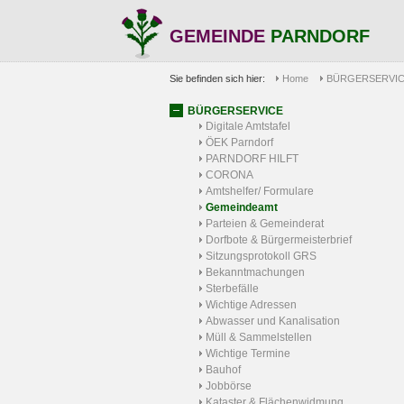
GEMEINDE
PARNDORF
Sie befinden sich hier:
Home
BÜRGERSERVI
BÜRGERSERVICE
Digitale Amtstafel
ÖEK Parndorf
PARNDORF HILFT
CORONA
Amtshelfer/ Formulare
Gemeindeamt
Parteien & Gemeinderat
Dorfbote & Bürgermeisterbrief
Sitzungsprotokoll GRS
Bekanntmachungen
Sterbefälle
Wichtige Adressen
Abwasser und Kanalisation
Müll & Sammelstellen
Wichtige Termine
Bauhof
Jobbörse
Kataster & Flächenwidmung