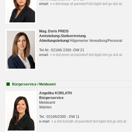
email:
s dot kopp at parndorf dot bgld dot gv dot at
Mag. Doris PREIS
Amtsleitung-Stellvertretung
Abteilungsleitun
g
/
Allgemeine Verwaltung/Personal
Tel.Nr.: 02166/ 2300 -DW 21
email:
d dot preis at parndorf dot bgld dot gv dot at
Bürgerservice / Meldeamt
Angelika KORLATH
Bürgerservice
Meldeamt
Wahlen
Tel.: 02166/2300 - DW 11
e-mail:
a dot korlath at parndorf dot bgld dot gv dot at