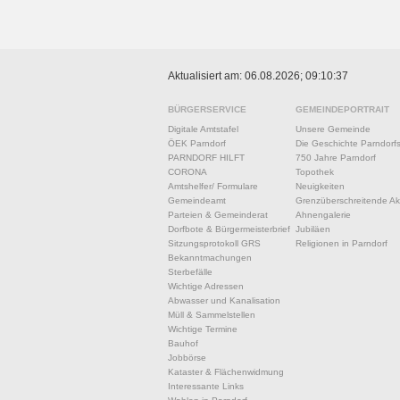
Aktualisiert am: 06.08.2026; 09:10:37
BÜRGERSERVICE
GEMEINDEPORTRAIT
Digitale Amtstafel
Unsere Gemeinde
ÖEK Parndorf
Die Geschichte Parndorf
PARNDORF HILFT
750 Jahre Parndorf
CORONA
Topothek
Amtshelfer/ Formulare
Neuigkeiten
Gemeindeamt
Grenzüberschreitende Akt
Parteien & Gemeinderat
Ahnengalerie
Dorfbote & Bürgermeisterbrief
Jubiläen
Sitzungsprotokoll GRS
Religionen in Parndorf
Bekanntmachungen
Sterbefälle
Wichtige Adressen
Abwasser und Kanalisation
Müll & Sammelstellen
Wichtige Termine
Bauhof
Jobbörse
Kataster & Flächenwidmung
Interessante Links