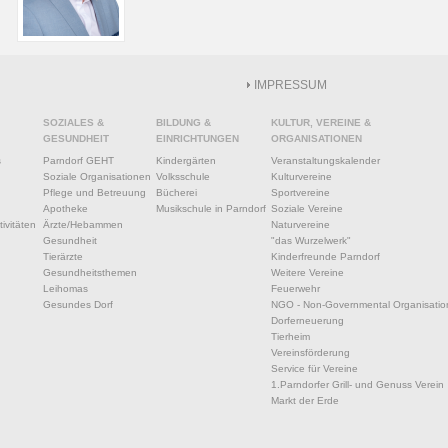
IMPRESSUM
SOZIALES &
BILDUNG &
KULTUR, VEREINE &
GESUNDHEIT
EINRICHTUNGEN
ORGANISATIONEN
s
Parndorf GEHT
Kindergärten
Veranstaltungskalender
Soziale Organisationen
Volksschule
Kulturvereine
Pflege und Betreuung
Bücherei
Sportvereine
Apotheke
Musikschule in Parndorf
Soziale Vereine
ivitäten
Ärzte/Hebammen
Naturvereine
Gesundheit
"das Wurzelwerk"
Tierärzte
Kinderfreunde Parndorf
Gesundheitsthemen
Weitere Vereine
Leihomas
Feuerwehr
Gesundes Dorf
NGO - Non-Governmental Organisatio
Dorferneuerung
Tierheim
Vereinsförderung
Service für Vereine
1.Parndorfer Grill- und Genuss Verein
Markt der Erde