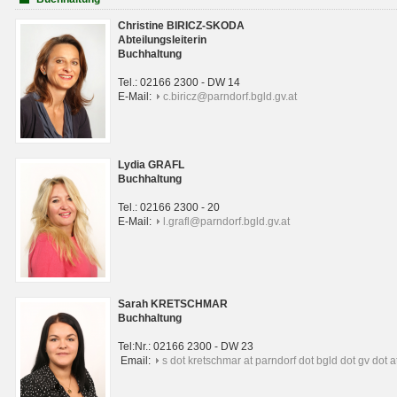
Christine BIRICZ-SKODA
Abteilungsleiterin
Buchhaltung
Tel.: 02166 2300 - DW 14
E-Mail:
c.biricz@parndorf.bgld.gv.at
Lydia GRAFL
Buchhaltung
Tel.: 02166 2300 - 20
E-Mail:
l.grafl@parndorf.bgld.gv.at
Sarah KRETSCHMAR
Buchhaltung
Tel:Nr.: 02166 2300 - DW 23
Email:
s dot kretschmar at parndorf dot bgld dot gv dot a