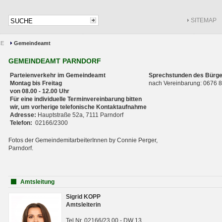
SITEMAP
CE
Gemeindeamt
GEMEINDEAMT PARNDORF
Parteienverkehr im Gemeindeamt
Sprechstunden des Bürge
Montag bis Freitag
nach Vereinbarung: 0676
von 08.00 - 12.00 Uhr
Für eine individuelle Terminvereinbarung bitten
wir, um vorherige telefonische Kontaktaufnahme
Adresse:
Hauptstraße 52a, 7111 Parndorf
Telefon:
02166/2300
Fotos der GemeindemitarbeiterInnen by Connie Perger,
Parndorf.
Amtsleitung
Sigrid KOPP
Amtsleiterin
Tel.Nr. 02166/23 00 - DW 13