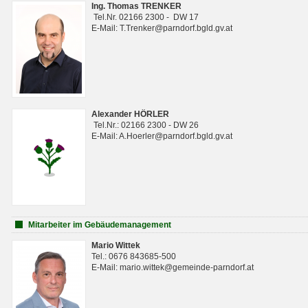
Ing. Thomas TRENKER
Tel.Nr. 02166 2300 - DW 17
E-Mail: T.Trenker@parndorf.bgld.gv.at
Alexander HÖRLER
Tel.Nr.: 02166 2300 - DW 26
E-Mail: A.Hoerler@parndorf.bgld.gv.at
Mitarbeiter im Gebäudemanagement
Mario Wittek
Tel.: 0676 843685-500
E-Mail: mario.wittek@gemeinde-parndorf.at