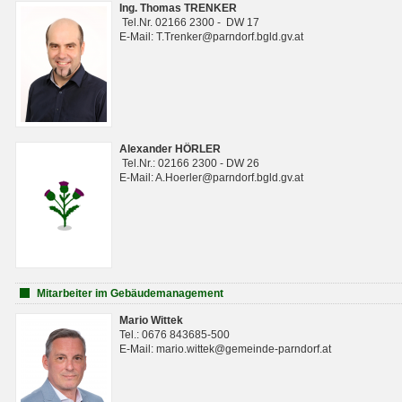
Ing. Thomas TRENKER
Tel.Nr. 02166 2300 - DW 17
E-Mail: T.Trenker@parndorf.bgld.gv.at
Alexander HÖRLER
Tel.Nr.: 02166 2300 - DW 26
E-Mail: A.Hoerler@parndorf.bgld.gv.at
Mitarbeiter im Gebäudemanagement
Mario Wittek
Tel.: 0676 843685-500
E-Mail: mario.wittek@gemeinde-parndorf.at