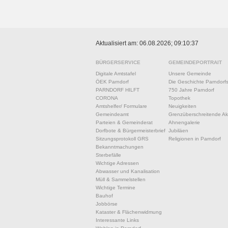
Aktualisiert am: 06.08.2026; 09:10:37
BÜRGERSERVICE
GEMEINDEPORTRAIT
Digitale Amtstafel
Unsere Gemeinde
ÖEK Parndorf
Die Geschichte Parndorf
PARNDORF HILFT
750 Jahre Parndorf
CORONA
Topothek
Amtshelfer/ Formulare
Neuigkeiten
Gemeindeamt
Grenzüberschreitende Akt
Parteien & Gemeinderat
Ahnengalerie
Dorfbote & Bürgermeisterbrief
Jubiläen
Sitzungsprotokoll GRS
Religionen in Parndorf
Bekanntmachungen
Sterbefälle
Wichtige Adressen
Abwasser und Kanalisation
Müll & Sammelstellen
Wichtige Termine
Bauhof
Jobbörse
Kataster & Flächenwidmung
Interessante Links