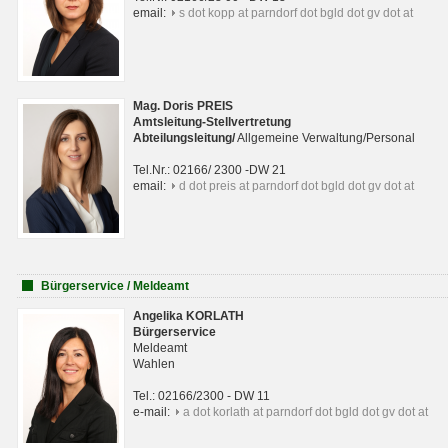
email:
s dot kopp at parndorf dot bgld dot gv dot at
Mag. Doris PREIS
Amtsleitung-Stellvertretung
Abteilungsleitun
g
/
Allgemeine Verwaltung/Personal
Tel.Nr.: 02166/ 2300 -DW 21
email:
d dot preis at parndorf dot bgld dot gv dot at
Bürgerservice / Meldeamt
Angelika KORLATH
Bürgerservice
Meldeamt
Wahlen
Tel.: 02166/2300 - DW 11
e-mail:
a dot korlath at parndorf dot bgld dot gv dot at