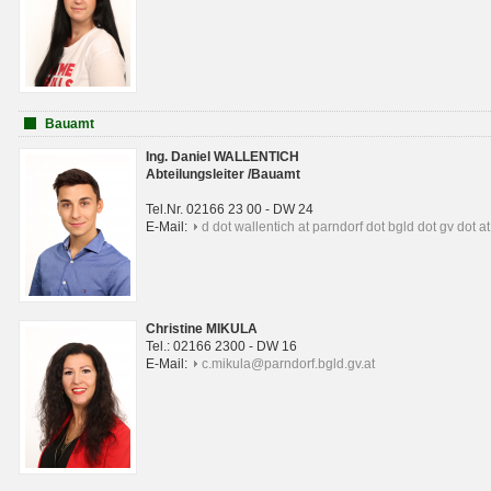
Bauamt
Ing. Daniel WALLENTICH
Abteilungsleiter /Bauamt
Tel.Nr. 02166 23 00 - DW 24
E-Mail:
d dot wallentich at parndorf dot bgld dot gv dot at
Christine MIKULA
Tel.: 02166 2300 - DW 16
E-Mail:
c.mikula@parndorf.bgld.gv.at