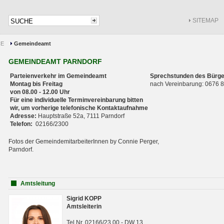
SITEMAP
CE
Gemeindeamt
GEMEINDEAMT PARNDORF
Parteienverkehr im Gemeindeamt
Sprechstunden des Bürge
Montag bis Freitag
nach Vereinbarung: 0676
von 08.00 - 12.00 Uhr
Für eine individuelle Terminvereinbarung bitten
wir, um vorherige telefonische Kontaktaufnahme
Adresse:
Hauptstraße 52a, 7111 Parndorf
Telefon:
02166/2300
Fotos der GemeindemitarbeiterInnen by Connie Perger,
Parndorf.
Amtsleitung
Sigrid KOPP
Amtsleiterin
Tel.Nr. 02166/23 00 - DW 13