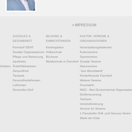
IMPRESSUM
SOZIALES &
BILDUNG &
KULTUR, VEREINE &
GESUNDHEIT
EINRICHTUNGEN
ORGANISATIONEN
s
Parndorf GEHT
Kindergärten
Veranstaltungskalender
Soziale Organisationen
Volksschule
Kulturvereine
Pflege und Betreuung
Bücherei
Sportvereine
Apotheke
Musikschule in Parndorf
Soziale Vereine
ivitäten
Ärzte/Hebammen
Naturvereine
Gesundheit
"das Wurzelwerk"
Tierärzte
Kinderfreunde Parndorf
Gesundheitsthemen
Weitere Vereine
Leihomas
Feuerwehr
Gesundes Dorf
NGO - Non-Governmental Organisatio
Dorferneuerung
Tierheim
Vereinsförderung
Service für Vereine
1.Parndorfer Grill- und Genuss Verein
Markt der Erde