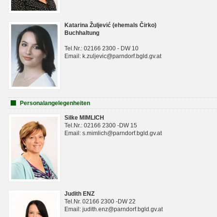
Katarina Žuljević (ehemals Čirko)
Buchhaltung
Tel.Nr.: 02166 2300 - DW 10
Email: k.zuljevic@parndorf.bgld.gv.at
Personalangelegenheiten
Silke MIMLICH
Tel.Nr.: 02166 2300 -DW 15
Email: s.mimlich@parndorf.bgld.gv.at
Judith ENZ
Tel.Nr. 02166 2300 -DW 22
Email: judith.enz@parndorf.bgld.gv.at