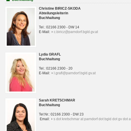
Christine BIRICZ-SKODA
Abteilungsleiterin
Buchhaltung
Tel.: 02166 2300 - DW 14
E-Mail:
c.biricz@parndorf.bgld.gv.at
Lydia GRAFL
Buchhaltung
Tel.: 02166 2300 - 20
E-Mail:
l.grafl@parndorf.bgld.gv.at
Sarah KRETSCHMAR
Buchhaltung
Tel:Nr.: 02166 2300 - DW 23
Email:
s dot kretschmar at parndorf dot bgld dot gv dot a