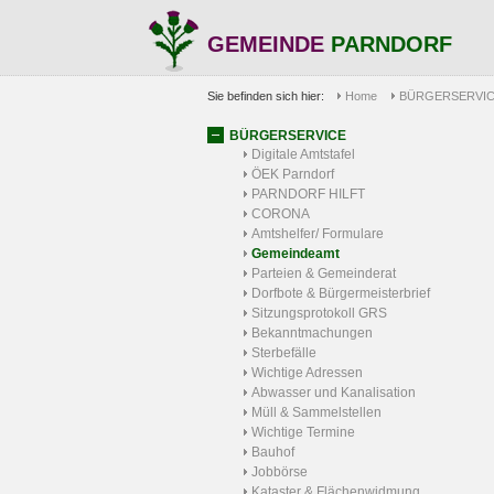
GEMEINDE
PARNDORF
Sie befinden sich hier:
Home
BÜRGERSERVI
BÜRGERSERVICE
Digitale Amtstafel
ÖEK Parndorf
PARNDORF HILFT
CORONA
Amtshelfer/ Formulare
Gemeindeamt
Parteien & Gemeinderat
Dorfbote & Bürgermeisterbrief
Sitzungsprotokoll GRS
Bekanntmachungen
Sterbefälle
Wichtige Adressen
Abwasser und Kanalisation
Müll & Sammelstellen
Wichtige Termine
Bauhof
Jobbörse
Kataster & Flächenwidmung