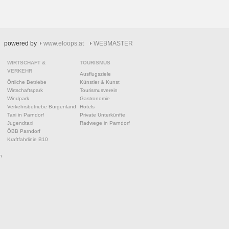
powered by
www.eloops.at
WEBMASTER
WIRTSCHAFT &
TOURISMUS
VERKEHR
Ausflugsziele
Örtliche Betriebe
Künstler & Kunst
Wirtschaftspark
Tourismusverein
Windpark
Gastronomie
Verkehrsbetriebe Burgenland
Hotels
Taxi in Parndorf
Private Unterkünfte
Jugendtaxi
Radwege in Parndorf
ÖBB Parndorf
Kraftfahrlinie B10
n