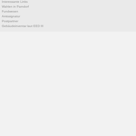
Interessante Links
Wahlen in Parndorf
Fundwesen
Amtssignatur
Postpartner
Gebäudeinventar laut EED III