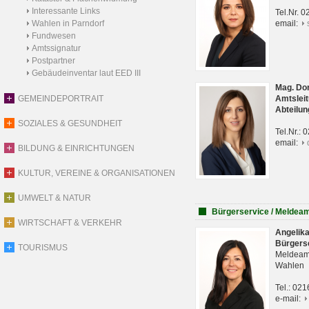
Interessante Links
Tel.Nr. 
Wahlen in Parndorf
email:
Fundwesen
Amtssignatur
Postpartner
Gebäudeinventar laut EED III
Mag. Do
GEMEINDEPORTRAIT
Amtsleit
Abteilun
SOZIALES & GESUNDHEIT
Tel.Nr.:
email:
BILDUNG & EINRICHTUNGEN
KULTUR, VEREINE & ORGANISATIONEN
UMWELT & NATUR
Bürgerservice / Meldea
WIRTSCHAFT & VERKEHR
Angelik
Bürgers
TOURISMUS
Meldeam
Wahlen
Tel.: 02
e-mail: