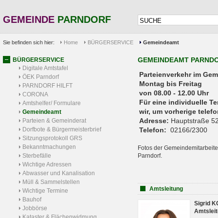
GEMEINDE
PARNDORF
Sie befinden sich hier:
Home
BÜRGERSERVICE
Gemeindeamt
GEMEINDEAMT PARND
BÜRGERSERVICE
Digitale Amtstafel
Parteienverkehr 
ÖEK Parndorf
Montag bis Freitag
PARNDORF HILFT
von 08.00 - 12.00 Uhr
CORONA
Für eine individuelle T
Amtshelfer/ Formulare
wir, um vorherige tele
Gemeindeamt
Adresse:
Hauptstraße 52
Parteien & Gemeinderat
Dorfbote & Bürgermeisterbrief
Telefon:
02166/2300
Sitzungsprotokoll GRS
Bekanntmachungen
Fotos der Gemeindemitarbeite
Sterbefälle
Parndorf.
Wichtige Adressen
Abwasser und Kanalisation
Müll & Sammelstellen
Amtsleitung
Wichtige Termine
Bauhof
Sigrid 
Jobbörse
Amtsleit
Kataster & Flächenwidmung