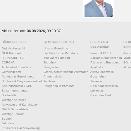
Aktualisiert am: 06.08.2026; 09:10:37
BÜRGERSERVICE
GEMEINDEPORTRAIT
SOZIALES &
BILD
GESUNDHEIT
EINR
Digitale Amtstafel
Unsere Gemeinde
ÖEK Parndorf
Die Geschichte Parndorfs
Parndorf GEHT
Kinde
PARNDORF HILFT
750 Jahre Parndorf
Soziale Organisationen
Volks
CORONA
Topothek
Pflege und Betreuung
Büche
Amtshelfer/ Formulare
Neuigkeiten
Apotheke
Musik
Gemeindeamt
Grenzüberschreitende Aktivitäten
Ärzte/Hebammen
Parteien & Gemeinderat
Ahnengalerie
Gesundheit
Dorfbote & Bürgermeisterbrief
Jubiläen
Tierärzte
Sitzungsprotokoll GRS
Religionen in Parndorf
Gesundheitsthemen
Bekanntmachungen
Leihomas
Sterbefälle
Gesundes Dorf
Wichtige Adressen
Abwasser und Kanalisation
Müll & Sammelstellen
Wichtige Termine
Bauhof
Jobbörse
Kataster & Flächenwidmung